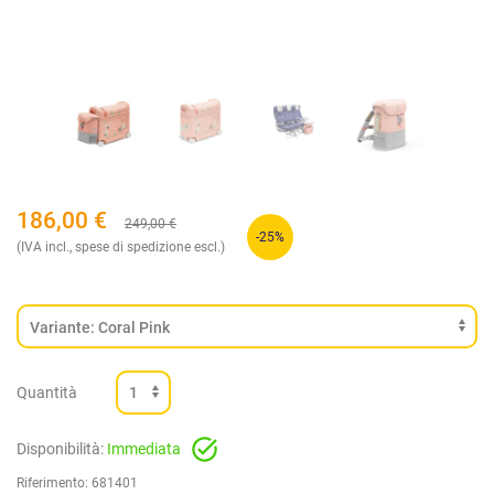
186,00
€
249,00
€
-25%
(IVA incl., spese di spedizione escl.)
Quantità
Disponibilità:
Immediata
Riferimento:
681401