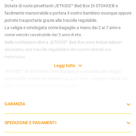
Dotata di ruote piroettanti JETKIDS™ Bed Box DI STOKKE® e
facilmente manovrabile e portera il vostro bambino ovunque oppure
potrete trasportarla grazie alla tracolla regolabile.
La valigia e omologata come bagaglio a mano dai 2 ai 7 anni e
come veicolo cavalcabile dai 3 anni di eta.
Nella confezione oltre a JETKIDS™ Bed Box sono inclusi adesivi
decorativi, una tracolla regolabile e dei cuscini laterali con
materasso.
Leggi tutto
JETKIDS™ DI STOKKE® Crew Backpack e uno zaino da viaggio
espandibile, adatto per bambini da 2 a 7 anni. Leggero e ideale per
lasilo, la scuola ma anche per viaggiare.
Lo zaino e dotato di spallacci imbottiti regolabili e cinghia pettorale
per il massimo comfort, inoltre e rifinito con dettagli riflettenti per la
GARANZIA
massima sicurezza del bambino quando e allesterno. Lo zaino
JETKIDS™ DI STOKKE® e realizzato con tessuti di alta qualita e
idrorepellenti facili da pulire.
SPEDIZIONE E PAGAMENTI