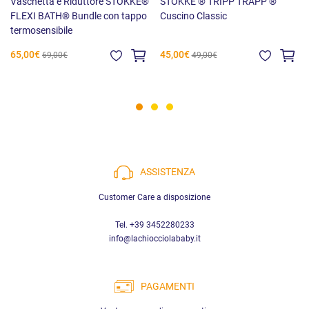
Vaschetta e Riduttore STOKKE®
STOKKE ® TRIPP TRAPP ®
FLEXI BATH® Bundle con tappo
Cuscino Classic
termosensibile
65,00€
45,00€
69,00€
49,00€
ASSISTENZA
Customer Care a disposizione
Tel. +39 3452280233
info@lachiocciolababy.it
PAGAMENTI