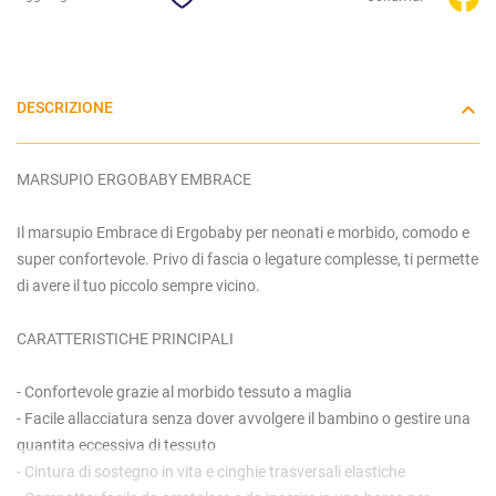
DESCRIZIONE
MARSUPIO ERGOBABY EMBRACE
Il marsupio Embrace di Ergobaby per neonati e morbido, comodo e
super confortevole. Privo di fascia o legature complesse, ti permette
di avere il tuo piccolo sempre vicino.
CARATTERISTICHE PRINCIPALI
- Confortevole grazie al morbido tessuto a maglia
- Facile allacciatura senza dover avvolgere il bambino o gestire una
quantita eccessiva di tessuto
- Cintura di sostegno in vita e cinghie trasversali elastiche