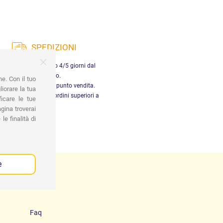
SPEDIZIONI
nsegna in Italia entro 4/5 giorni dal
pagamento.
ne. Con il tuo
tiro gratuito presso il punto vendita.
iorare la tua
dizione gratuita per ordini superiori a
ficare le tue
29,90 €
gina troverai
le finalità di
e
Faq