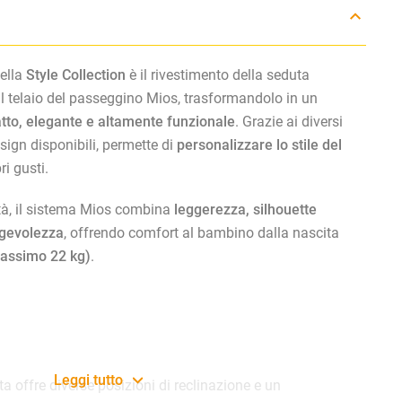
ella
Style Collection
è il rivestimento della seduta
il telaio del passeggino Mios, trasformandolo in un
to, elegante e altamente funzionale
. Grazie ai diversi
design disponibili, permette di
personalizzare lo stile del
i gusti.
ittà, il sistema Mios combina
leggerezza, silhouette
ggevolezza
, offrendo comfort al bambino dalla nascita
massimo 22 kg)
.
Leggi tutto
a offre diverse posizioni di reclinazione e un