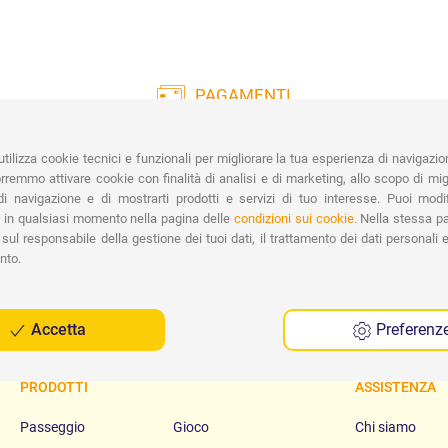
PAGAMENTI
Vasta gamma di pagamenti:
Co
Carte di Credito, Bonifico, PayPal e
tilizza cookie tecnici e funzionali per migliorare la tua esperienza di navigazio
Contrassegno.
Ri
remmo attivare cookie con finalità di analisi e di marketing, allo scopo di migl
Spe
i navigazione e di mostrarti prodotti e servizi di tuo interesse. Puoi modi
 in qualsiasi momento nella pagina delle
condizioni sui cookie.
Nella stessa pa
sul responsabile della gestione dei tuoi dati, il trattamento dei dati personali e 
nto.
Accetta
Preferenz
PRODOTTI
ASSISTENZA
Passeggio
Gioco
Chi siamo