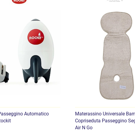
Età di utilizzo:
dalla na
Peso massimo bambi
Compatibilità:
telaio 
Manutenzione:
rivesti
Contenuto della confezion
Seat Pack (rivestiment
Cestino portaoggetti c
Manuale utente
Passeggino Automatico
Materassino Universale B
Rockit
Copriseduta Passeggino Seg
Ideale per:
Air N Go