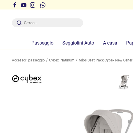
r ferie dal 12 al 19 Agosto compresi
Passeggio
Seggiolini Auto
A casa
Pa
Accessori passeggio
Cybex Platinum
Mios Seat Pack Cybex New Generat