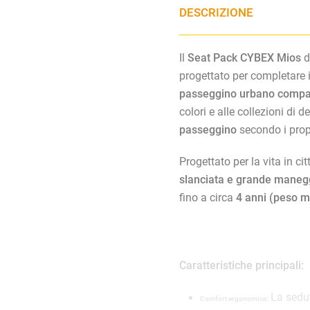
DESCRIZIONE
Il
Seat Pack CYBEX Mios
d
progettato per completare 
passeggino urbano compat
colori e alle collezioni di 
passeggino
secondo i propr
Progettato per la vita in c
slanciata e grande mane
fino a circa
4 anni (peso 
Caratteristiche principali:
La sedut
Comfort ergonomico: