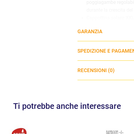
poggiagambe regolabil
durante la crescita de
Cappottina solare XX
efficacemente da sole,
GARANZIA
sicuro durante le pass
Schienale in rete tras
dell’aria nelle giornate
SPEDIZIONE E PAGAME
periodi più freddi per
Sistema di cinture On
RECENSIONI (0)
unico consente di
alla
l’operazione rapida e 
Travel System Ready
facilmente tra
navicel
diverse fasi di crescit
Ti potrebbe anche interessare
Specifiche: