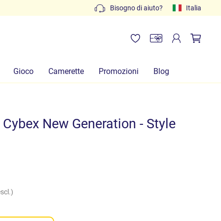
Preventivi gratuiti: scrivi a
Bisogno di aiuto?
info@lachiocciolababy.it
Italia
Gioco
Camerette
Promozioni
Blog
 Cybex New Generation - Style
scl.)