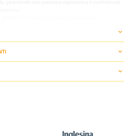
e, garantendo una posizione ergonomica e confortevole
l bambino.
L UPF50+:
La cappottina estensibile protegge
 vento e agenti esterni, creando un ambiente riparato e
eggiate.
pirante:
Lo schienale in mesh favorisce la circolazione
 più calde; l’inserto aggiuntivo può essere utilizzato nei
NTI
 maggiore comfort.
e-Pull:
Il sistema di sicurezza con regolazione a tiraggio
cciare e regolare le cinture con una sola mano
, rendendo
semplice.
:
Il sistema Mios è modulare e permette di passare
la, seggiolino auto e seduta passeggino
, adattandosi alle
a del bambino.