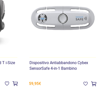
 T i-Size
Dispositivo Antiabbandono Cybex
B
SensorSafe 4-in-1 Bambino
2
59,95€