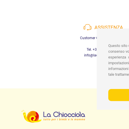
ASSISTENZA
Customer Care a disposizione
Questo sito u
Tel. +39 3452280233
consenso vor
info@lachiocciolababy.it
esperienza d
impostazioni
informazioni 
tale trattame