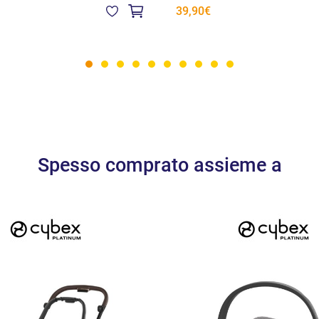
personalizzare il pas
39,90€
genitori che cercano
c
completare il sistema 
infanzia.
Spesso comprato assieme a