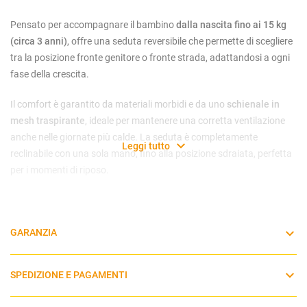
Pensato per accompagnare il bambino
dalla nascita fino ai 15 kg
(circa 3 anni)
, offre una seduta reversibile che permette di scegliere
tra la posizione fronte genitore o fronte strada, adattandosi a ogni
fase della crescita.
Il comfort è garantito da materiali morbidi e da uno
schienale in
mesh traspirante
, ideale per mantenere una corretta ventilazione
anche nelle giornate più calde. La seduta è completamente
Leggi tutto
reclinabile con una sola mano, fino alla posizione sdraiata, perfetta
per i momenti di riposo.
Tra le caratteristiche principali spiccano:
GARANZIA
Ultraleggero
, con un peso di soli
5,9 kg
, è facilmente
SPEDIZIONE E PAGAMENTI
trasportabile e manovrabile: un aiuto fantastico per la vita in
città.