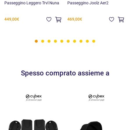
Peso: 5.9 kg
Passeggino Leggero Trvl Nuna
Passeggino Joolz Aer2
449,00€
469,00€
Chiuso (più compatto):
Lunghezza: 590 mm
Larghezza: 490 mm
Altezza: 290 mm
Peso: 5.9 kg
Spesso comprato assieme a