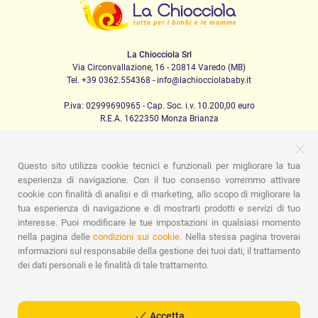
La Chiocciola Srl
Via Circonvallazione, 16 - 20814 Varedo (MB)
Tel. +39 0362.554368 - info@lachiocciolababy.it
P.iva: 02999690965 - Cap. Soc. i.v. 10.200,00 euro
R.E.A. 1622350 Monza Brianza
Questo sito utilizza cookie tecnici e funzionali per migliorare la tua
PRODOTTI
esperienza di navigazione. Con il tuo consenso vorremmo attivare
cookie con finalità di analisi e di marketing, allo scopo di migliorare la
Passeggio
Seggiolini Auto
A casa
Pappa
Nanna
tua esperienza di navigazione e di mostrarti prodotti e servizi di tuo
Igiene
Mamma e bebè
Abbigliamento
Gioco
Gift card
Kit baby set
Idee regalo
Camerette
Promozioni
interesse. Puoi modificare le tue impostazioni in qualsiasi momento
Promozioni
Marchi
nella pagina delle
condizioni sui cookie.
Nella stessa pagina troverai
informazioni sul responsabile della gestione dei tuoi dati, il trattamento
ASSISTENZA
dei dati personali e le finalità di tale trattamento.
Chi siamo
Contatti
Lista nascita
Blog
Assistenza
Spedizioni
Pagamenti
Faq
Guida all'Acquisto
Condizioni di Vendita
Gestione dei resi
Privacy Policy
Accetta