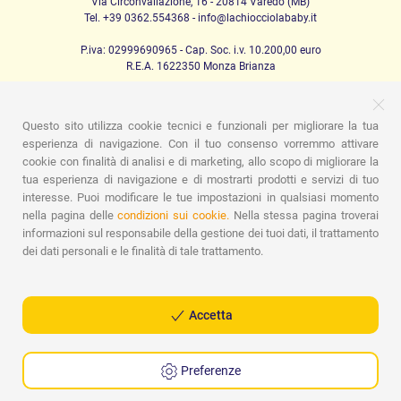
Via Circonvallazione, 16 - 20814 Varedo (MB)
Tel. +39 0362.554368 - info@lachiocciolababy.it
P.iva: 02999690965 - Cap. Soc. i.v. 10.200,00 euro
R.E.A. 1622350 Monza Brianza
Questo sito utilizza cookie tecnici e funzionali per migliorare la tua
PRODOTTI
esperienza di navigazione. Con il tuo consenso vorremmo attivare
cookie con finalità di analisi e di marketing, allo scopo di migliorare la
Passeggio
Seggiolini Auto
A casa
Pappa
Nanna
tua esperienza di navigazione e di mostrarti prodotti e servizi di tuo
Igiene
Mamma e bebè
Abbigliamento
Gioco
Gift card
Kit baby set
Idee regalo
Camerette
Promozioni
interesse. Puoi modificare le tue impostazioni in qualsiasi momento
Promozioni
Marchi
nella pagina delle
condizioni sui cookie.
Nella stessa pagina troverai
informazioni sul responsabile della gestione dei tuoi dati, il trattamento
ASSISTENZA
dei dati personali e le finalità di tale trattamento.
Chi siamo
Contatti
Lista nascita
Blog
Assistenza
Spedizioni
Pagamenti
Faq
Guida all'Acquisto
Condizioni di Vendita
Gestione dei resi
Privacy Policy
Accetta
Cookie Policy
Preferenze