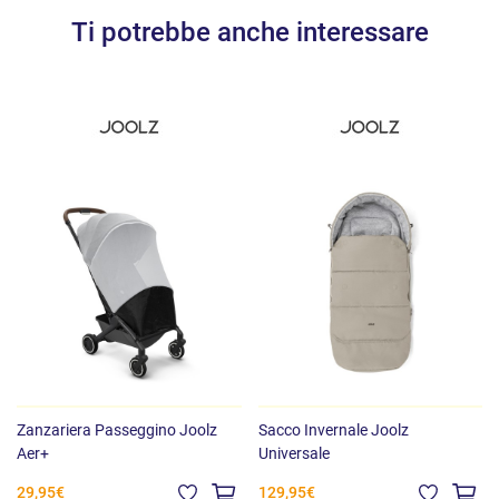
in una testa di cervo o in una seggiolina
Ti potrebbe anche interessare
- Fabbricato con materiali sostenibili
Peso e dimensioni
Dimensioni chiuso: 44x53x23.5 cm
Peso: 6.5 kg
Zanzariera Passeggino Joolz
Sacco Invernale Joolz
Aer+
Universale
29,95€
129,95€