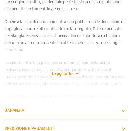
passeggino da città, rendendolo perfetto sia per l’uso quotidiano
che per gli spostamenti in aereo o in treno.
Grazie alla sua chiusura compatta compatibile con le dimensioni del
bagaglio a mano e alla pratica tracolla integrata, Orfeo è pensato
per viaggiare senza stress. Il meccanismo di apertura e chiusura
con una sola mano consente un utilizzo semplice e veloce in ogni
situazione.
La seduta offre una posizione ergonomica completamente
reclinata, ideale fin dalla nascita, per garantire al bambino il
Leggi tutto
massimo comfort durante il riposo. Inoltre, il sistema di cinture one-
pull permette una regolazione rapida e sicura con una sola mano.
Compatibile con i seggiolini auto CYBEX, Orfeo si trasforma
facilmente in un pratico sistema da viaggio, offrendo la massima
GARANZIA
flessibilità per ogni spostamento.
Leggero ma resistente, è progettato per accompagnare il tuo
SPEDIZIONE E PAGAMENTI
bambino dalla nascita fino a circa 4 anni (max 22 kg), garantendo