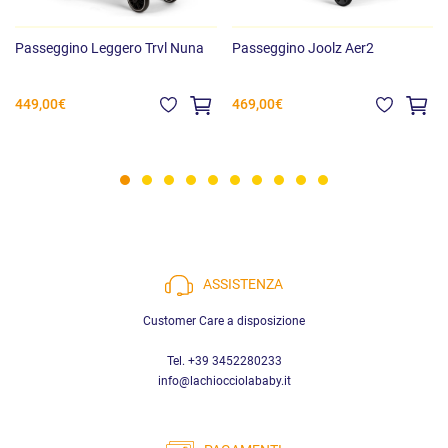
Passeggino Leggero Trvl Nuna
Passeggino Joolz Aer2
Cosa include:
Telaio con ruote
449,00€
469,00€
Seduta completa
Cestello portaoggetti
Cappottina solare
Cinghia a spalla
Manuale utente
ASSISTENZA
Customer Care a disposizione
Tel. +39 3452280233
info@lachiocciolababy.it