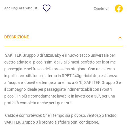
Aggiungi alla wishlist
Condividi
DESCRIZIONE
SAKI TEK Gruppo 0 di MizuBaby è il nuovo
sacco universale per
ovetto adatto ai piccolissimi dai 0 ai 6 mesi
, perfetto per le prime
passeggiate nel fresco della prossima stagione. Con un esterno
in
poliestere silk touch
, interno in
RPET 240gr riciclato
, resistenza
all'acqua e idoneità a temperature fino a -8°C, SAKI TEK Gruppo 0 è
il compagno ideale per passeggiate indimenticabili con i vostri
piccoli. In più e comodamente
lavabile in lavatrice a 30°,
per una
praticità completa anche per i genitori!
Caldo e confortevole: Che il tempo sia piovoso, ventoso o freddo,
SAKI TEK Gruppo 0 è pronto a sfidare ogni condizione.