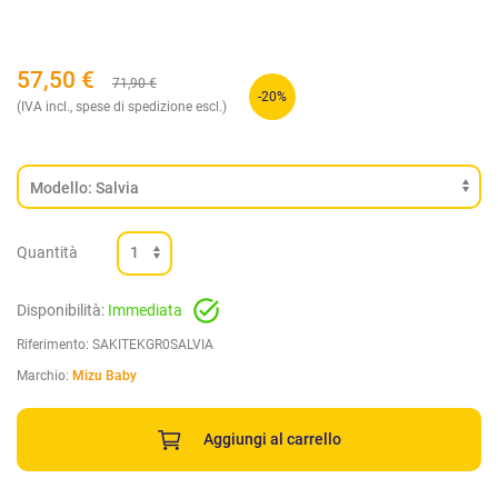
57,50
€
71,90
€
-20%
(IVA incl., spese di spedizione escl.)
Quantità
Disponibilità:
Immediata
Riferimento:
SAKITEKGR0SALVIA
Marchio:
Mizu Baby
Aggiungi al carrello