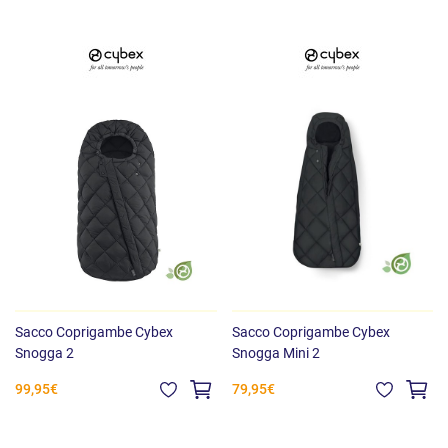
Adatto a Tutti i Bambini: SAKI TEK Gruppo 0 è progettato per
i
piccoli dai 0 ai 6 mesi
. Il
cappuccio a forma di nido
offre comfort
extra, e la coulisse con taschina di sicurezza garantiscono praticità
e tranquillità.
Sacco Coprigambe Cybex
Sacco Coprigambe Cybex
Snogga 2
Snogga Mini 2
99,95€
79,95€