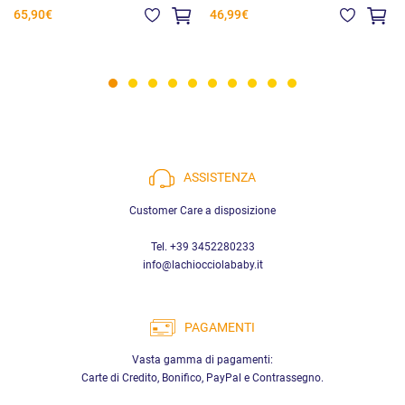
Consigli d’uso
65,90€
46,99€
Scegli il
TOG
in base alla temperatura della stanza e abbina un
pigiama adeguato. Il sacco nanna sostituisce coperte e lenzuola,
favorendo una nanna più sicura.
ASSISTENZA
Customer Care a disposizione
Tel. +39 3452280233
info@lachiocciolababy.it
PAGAMENTI
Vasta gamma di pagamenti:
Carte di Credito, Bonifico, PayPal e Contrassegno.