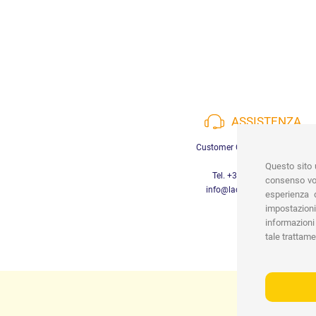
ASSISTENZA
Customer Care a disposizione
Questo sito u
Tel. +39 3452280233
consenso vor
info@lachiocciolababy.it
esperienza d
impostazioni
informazioni 
tale trattame