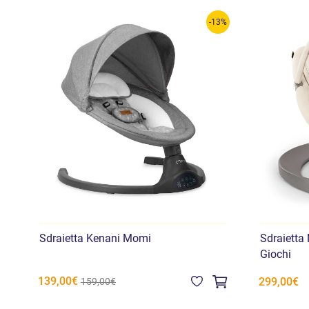
-13%
Sdraietta Kenani Momi
Sdraietta
Giochi
139,00€
299,00€
159,00€