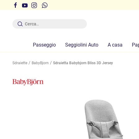
r ferie dal 12 al 19 Agosto compresi
Passeggio
Seggiolini Auto
A casa
Pa
Sdraiette
BabyBjorn
Sdraietta Babybjorn Bliss 3D Jersey