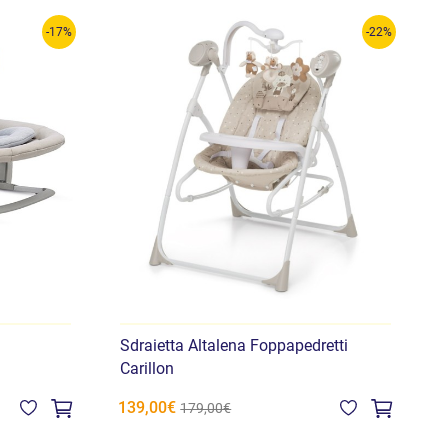
-17%
-22%
Sdraietta Altalena Foppapedretti
A
Carillon
139,00€
1
179,00€