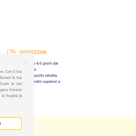
SPEDIZIONI
nsegna in Italia entro 4/5 giorni dal
pagamento.
ne. Con il tuo
tiro gratuito presso il punto vendita.
iorare la tua
dizione gratuita per ordini superiori a
ficare le tue
29,90 €
gina troverai
le finalità di
e