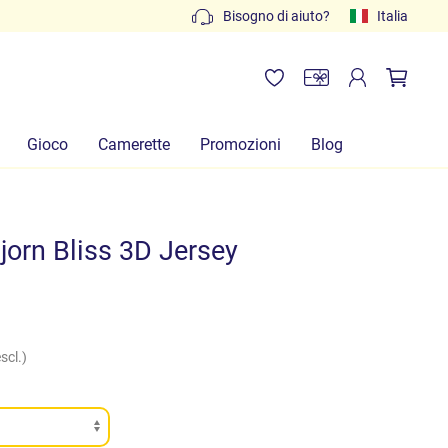
Preventivi gratuiti: scrivi a
Bisogno di aiuto?
info@lachiocciolababy.it
Italia
Gioco
Camerette
Promozioni
Blog
jorn Bliss 3D Jersey
scl.)