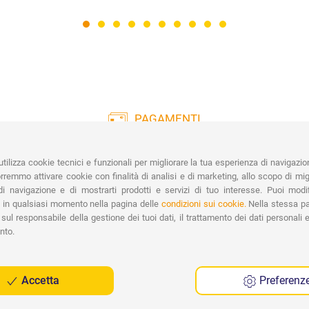
PAGAMENTI
Vasta gamma di pagamenti:
Co
Carte di Credito, Bonifico, PayPal e
tilizza cookie tecnici e funzionali per migliorare la tua esperienza di navigazio
Contrassegno.
Ri
remmo attivare cookie con finalità di analisi e di marketing, allo scopo di migl
Spe
i navigazione e di mostrarti prodotti e servizi di tuo interesse. Puoi modi
 in qualsiasi momento nella pagina delle
condizioni sui cookie.
Nella stessa pa
sul responsabile della gestione dei tuoi dati, il trattamento dei dati personali e 
nto.
Accetta
Preferenz