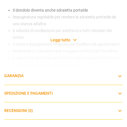
Il dondolo diventa anche sdraietta portatile
Impugnatura regolabile per rendere la sdraietta portatile da
una stanza all'altra
6 velocità di oscillazione per adattarsi a tutti i desideri del
bimbo
Leggi tutto
2 ruote e impugnatura integrata per facilitare gli spostamenti
Reclinabile in 3 posizioni per maggiore confort per il bambino
2 velocita di vibrazione abbinate a 5 ninne nanne classiche e 5
suoni della natura per calmare i piccini
Luci soft con 4 impostazioni di luminosità
GARANZIA
Morbido supporto per il corpo del bambino, sfoderabile e
lavabile, e rivestimento seduta comodo e avvolgente
La seduta gira di 90° sul telaio per modificare la direzione di
SPEDIZIONE E PAGAMENTI
tutti i movimenti
Arco giochi rotante sospeso con due giochini per divertirsi
RECENSIONI (0)
Passa attraverso le porte standard europee
Cintura SoftTouch a 5 punti con morbido copri-fibbia
Funziona a batteria (batterie non incluse) o alimentatore C/A