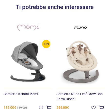
(incluso) per dondolare i piccoli ovunque
Ti potrebbe anche interessare
Utilizzo: dalla nascita fino a 9 kg
Peso e dimensioni
:
Dimensioni: 91,5 x 73 x h 81 cm
Peso: 10,94 kg
-13%
Sdraietta Kenani Momi
Sdraietta Nuna Leaf Grow Con
Barra Giochi
139,00€
299,00€
159,00€