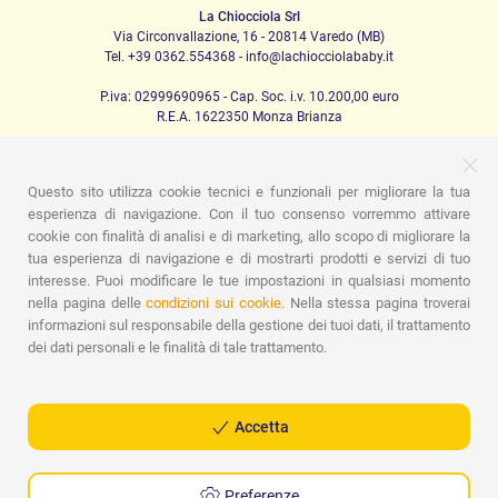
La Chiocciola Srl
Via Circonvallazione, 16 - 20814 Varedo (MB)
Tel. +39 0362.554368 - info@lachiocciolababy.it
P.iva: 02999690965 - Cap. Soc. i.v. 10.200,00 euro
R.E.A. 1622350 Monza Brianza
Questo sito utilizza cookie tecnici e funzionali per migliorare la tua
PRODOTTI
esperienza di navigazione. Con il tuo consenso vorremmo attivare
cookie con finalità di analisi e di marketing, allo scopo di migliorare la
Passeggio
Seggiolini Auto
A casa
Pappa
Nanna
Igiene
Mamma e bebè
Abbigliamento
Gioco
Gift card
tua esperienza di navigazione e di mostrarti prodotti e servizi di tuo
Kit baby set
Idee regalo
Camerette
Promozioni
interesse. Puoi modificare le tue impostazioni in qualsiasi momento
Promozioni
Marchi
nella pagina delle
condizioni sui cookie.
Nella stessa pagina troverai
informazioni sul responsabile della gestione dei tuoi dati, il trattamento
ASSISTENZA
dei dati personali e le finalità di tale trattamento.
Chi siamo
Contatti
Lista nascita
Blog
Assistenza
Spedizioni
Pagamenti
Faq
Guida all'Acquisto
Condizioni di Vendita
Gestione dei resi
Privacy Policy
Accetta
Cookie Policy
Preferenze