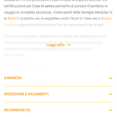
certificazione per
l’uso in aereo
permette di portare il bambino in
viaggio in completa sicurezza. Come parte della famiglia Modular G,
la
Base G
si adatta sia al seggiolino auto Cloud G i-Size sia a
Sirona
G i-Size
, supportando il bambino fino al compimento dei 4 anni.
Un tessuto di qualità, resistente e durevole, ma morbido al tatto.
L'imbottitura ariosa e gli inserti in rete 3D nella zona di seduta
Leggi tutto
aggiungono una
maggiore traspirabilità e riducono la
sudorazione
Caratteristiche principali:
GARANZIA
Dalla nascita fino a 24 mesi (40-87 cm; 13 Kg massimo)
Posizione ergonomica completamente distesa in auto e sul
telaio del passeggino
SPEDIZIONE E PAGAMENTI
Ingresso e uscita dall'auto comodi grazie alla rotazione di 180°
con un click(abbinato alla
Base G da acquistare
separatamente
)
RECENSIONI (0)
Protezione per l'impatto laterale integrata