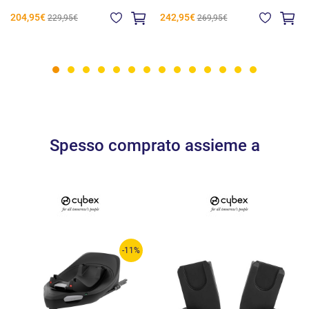
204,95€
242,95€
229,95€
269,95€
Spesso comprato assieme a
-11%