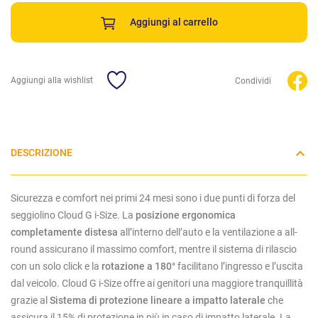
Aggiungi al carrello
Aggiungi alla wishlist
Condividi
DESCRIZIONE
Sicurezza e comfort nei primi 24 mesi sono i due punti di forza del
seggiolino Cloud G i-Size. La
posizione ergonomica
completamente distesa
all’interno dell’auto e la ventilazione a all-
round assicurano il massimo comfort, mentre il sistema di rilascio
con un solo click e la
rotazione a 180°
facilitano l’ingresso e l’uscita
dal veicolo. Cloud G i-Size offre ai genitori una maggiore tranquillità
grazie al
Sistema di protezione lineare a impatto laterale
che
assicura il 15% di protezione in più in caso di impatto laterale. La