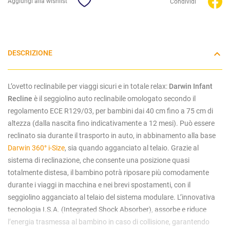
Aggiungi alla wishlist
Condividi
DESCRIZIONE
L’ovetto reclinabile per viaggi sicuri e in totale relax:
Darwin Infant
Recline
è il seggiolino auto reclinabile omologato secondo il
regolamento ECE R129/03, per bambini dai 40 cm fino a 75 cm di
altezza (dalla nascita fino indicativamente a 12 mesi). Può essere
reclinato sia durante il trasporto in auto, in abbinamento alla base
Darwin 360° i-Size
, sia quando agganciato al telaio. Grazie al
sistema di reclinazione, che consente una posizione quasi
totalmente distesa, il bambino potrà riposare più comodamente
durante i viaggi in macchina e nei brevi spostamenti, con il
seggiolino agganciato al telaio del sistema modulare. L’innovativa
tecnologia I.S.A. (Integrated Shock Absorber), assorbe e riduce
l’energia trasmessa al bambino in caso di collisione, garantendo