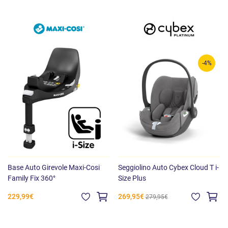
supporto sulla base FamilyFix 360 Pro (venduta separatamente)
forniscono il modo più sicuro e semplice per installare il seggiolino
auto, mentre utili indicatori visivi mostrano quando la base e il sedile
sono installati correttamente, dandoti la sicurezza che desideri
come genitore.
-4%
ClimaFlow per il controllo della temperatura
Approvazione TUV per i viaggi in aereo
Pulsante per garantire l'utilizzo corretto
Feedback visivo dell'installazione
Seggiolino auto ergonomico per la schiena, certificato da AGR
Viaggi comodi per i genitori
Maniglione ergonomico per il trasporto
Travel system 3 in 1 completo
Base Auto Girevole Maxi-Cosi
Seggiolino Auto Cybex Cloud T i-
Riduttore per neonato
Family Fix 360°
Size Plus
Cresce con il tuo bambino
229,99€
269,95€
279,95€
Capottina parasole extra-large
Rotazione a 360°
Utilizzo prolungato