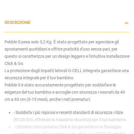
DESCRIZIONE
Pebble S pesa solo 3,2 Kg. È stato progettato per agevolare gli
spostamenti quotidiani e offrire praticità d'uso senza pari, per
questo si caratterizza per un design leggero e l'intuitiva installazione
Click & Go.
La protezione dagli impatti laterali G-CELL integrata garantisce una
sicurezza integrale per il tuo bambino.
Pebble S è stato accuratamente progettato per soddisfare le
esigenze del tuo bambino e accoglie con sicurezza i neonati da 40
cm a 83 cm (0-15 mesi), anche i nati prematuri.
- Soddisfa i più rigorosi e recenti standard di sicurezza i-Size
(R129/03), offrendo la massima sicurezza per il tuo bambino.
- L'intuitivo meccanismo Click & Go garantisce un fissaggio
rapido e sicuro del seggiolino auto alla base ISOFIX FamilyFix