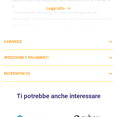
S.
Leggi tutto
- Il rivestimento del seggiolino auto ha bisogno di una
rinfrescata? Puliscilo con un panno umido o lavalo in lavatrice
fino a 30 °C.
- Il cuscino riduttore baby-hugg offre un comfort ottimale e un
sostegno extra per i neonati (40-60 cm/3 mesi), grazie a un
GARANZIA
cuscino lombare rimovibile e a un cuscino per la testa
separato, integrato nel seggiolino auto.
- La capottina parasole protegge il tuo bambino dal sole,
SPEDIZIONE E PAGAMENTI
creando un'atmosfera più sicura e più fresca per dormire e una
protezione totale dai raggi UV.
RECENSIONI (0)
Ti potrebbe anche interessare