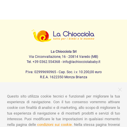
La Chiocciola Srl
Via Circonvallazione, 16 - 20814 Varedo (MB)
Tel. +39 0362.554368 - info@lachiocciolababy.it
P.iva: 02999690965 - Cap. Soc. i.v. 10.200,00 euro
R.E.A. 1622350 Monza Brianza
Questo sito utilizza cookie tecnici e funzionali per migliorare la tua
PRODOTTI
esperienza di navigazione. Con il tuo consenso vorremmo attivare
cookie con finalità di analisi e di marketing, allo scopo di migliorare la
Passeggio
Seggiolini Auto
A casa
Pappa
Nanna
tua esperienza di navigazione e di mostrarti prodotti e servizi di tuo
Igiene
Mamma e bebè
Abbigliamento
Gioco
Gift card
Kit baby set
Idee regalo
Camerette
Promozioni
interesse. Puoi modificare le tue impostazioni in qualsiasi momento
Promozioni
Marchi
nella pagina delle
condizioni sui cookie.
Nella stessa pagina troverai