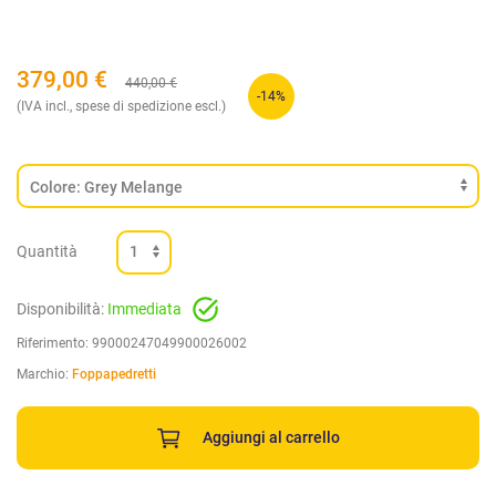
379,00
€
440,00
€
-14%
(IVA incl., spese di spedizione escl.)
Quantità
Disponibilità:
Immediata
Riferimento:
99000247049900026002
Marchio:
Foppapedretti
Aggiungi al carrello