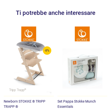
Garanzia di 3 anni prolungabile fino a 7 anni per tutte le parti in
Ti potrebbe anche interessare
legno.
Seggiolone approvato dalla Fondazione Montessori Italia
-8%
Newborn STOKKE ® TRIPP
Set Pappa Stokke Munch
TRAPP ®
Essentials