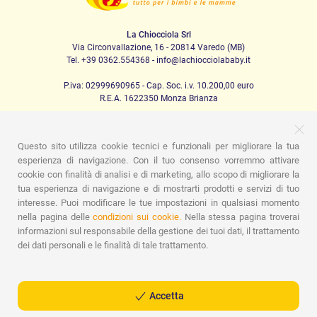
La Chiocciola Srl
Via Circonvallazione, 16 - 20814 Varedo (MB)
Tel. +39 0362.554368 - info@lachiocciolababy.it
P.iva: 02999690965 - Cap. Soc. i.v. 10.200,00 euro
R.E.A. 1622350 Monza Brianza
Questo sito utilizza cookie tecnici e funzionali per migliorare la tua
PRODOTTI
esperienza di navigazione. Con il tuo consenso vorremmo attivare
cookie con finalità di analisi e di marketing, allo scopo di migliorare la
Passeggio
Seggiolini Auto
A casa
Pappa
Nanna
Igiene
Mamma e bebè
Abbigliamento
Gioco
Gift card
tua esperienza di navigazione e di mostrarti prodotti e servizi di tuo
Kit baby set
Idee regalo
Camerette
Promozioni
interesse. Puoi modificare le tue impostazioni in qualsiasi momento
Promozioni
Marchi
nella pagina delle
condizioni sui cookie.
Nella stessa pagina troverai
informazioni sul responsabile della gestione dei tuoi dati, il trattamento
ASSISTENZA
dei dati personali e le finalità di tale trattamento.
Chi siamo
Contatti
Lista nascita
Blog
Assistenza
Spedizioni
Pagamenti
Faq
Guida all'Acquisto
Condizioni di Vendita
Gestione dei resi
Privacy Policy
Accetta
Cookie Policy