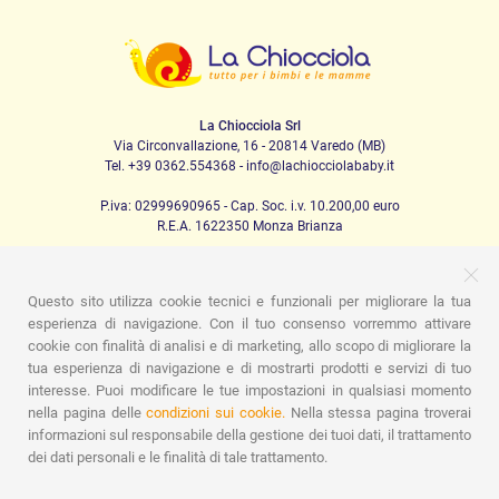
La Chiocciola Srl
Via Circonvallazione, 16 - 20814 Varedo (MB)
Tel. +39 0362.554368 - info@lachiocciolababy.it
P.iva: 02999690965 - Cap. Soc. i.v. 10.200,00 euro
R.E.A. 1622350 Monza Brianza
Questo sito utilizza cookie tecnici e funzionali per migliorare la tua
PRODOTTI
esperienza di navigazione. Con il tuo consenso vorremmo attivare
cookie con finalità di analisi e di marketing, allo scopo di migliorare la
Passeggio
Seggiolini Auto
A casa
Pappa
Nanna
Igiene
Mamma e bebè
Abbigliamento
Gioco
Gift card
tua esperienza di navigazione e di mostrarti prodotti e servizi di tuo
Kit baby set
Idee regalo
Camerette
Promozioni
interesse. Puoi modificare le tue impostazioni in qualsiasi momento
Promozioni
Marchi
nella pagina delle
condizioni sui cookie.
Nella stessa pagina troverai
informazioni sul responsabile della gestione dei tuoi dati, il trattamento
ASSISTENZA
dei dati personali e le finalità di tale trattamento.
Chi siamo
Contatti
Lista nascita
Blog
Assistenza