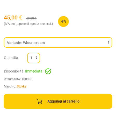
45,00
€
49,00
€
-8%
(IVA incl., spese di spedizione escl.)
Quantità
Disponibilità:
Immediata
Riferimento:
100380
Marchio:
Stokke
Aggiungi al carrello