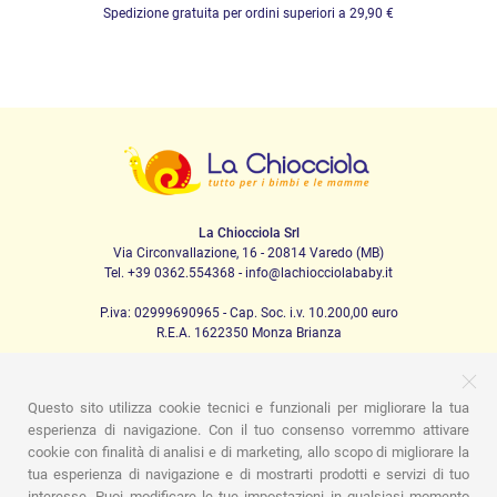
Spedizione gratuita per ordini superiori a 29,90 €
La Chiocciola Srl
Via Circonvallazione, 16 - 20814 Varedo (MB)
Tel. +39 0362.554368 - info@lachiocciolababy.it
P.iva: 02999690965 - Cap. Soc. i.v. 10.200,00 euro
R.E.A. 1622350 Monza Brianza
Questo sito utilizza cookie tecnici e funzionali per migliorare la tua
PRODOTTI
esperienza di navigazione. Con il tuo consenso vorremmo attivare
cookie con finalità di analisi e di marketing, allo scopo di migliorare la
Passeggio
Seggiolini Auto
A casa
Pappa
Nanna
tua esperienza di navigazione e di mostrarti prodotti e servizi di tuo
Igiene
Mamma e bebè
Abbigliamento
Gioco
Gift card
Kit baby set
Idee regalo
Camerette
Promozioni
interesse. Puoi modificare le tue impostazioni in qualsiasi momento