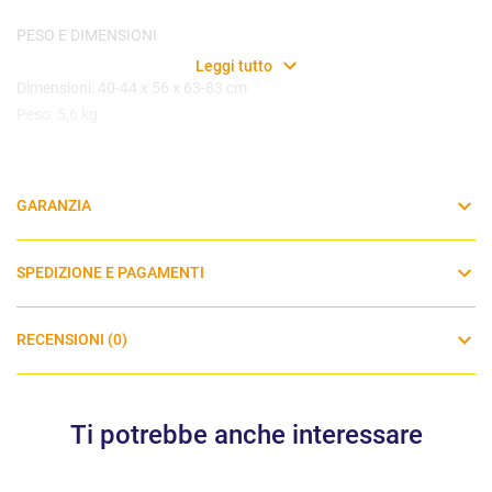
PESO E DIMENSIONI
Leggi tutto
Dimensioni: 40-44 x 56 x 63-83 cm
Peso: 5,6 kg
La compatibilita del veicolo puo essere verificata nel fit guide online
su
fitguide.joiebaby.com/it-IT
.
GARANZIA
SPEDIZIONE E PAGAMENTI
RECENSIONI (0)
Ti potrebbe anche interessare