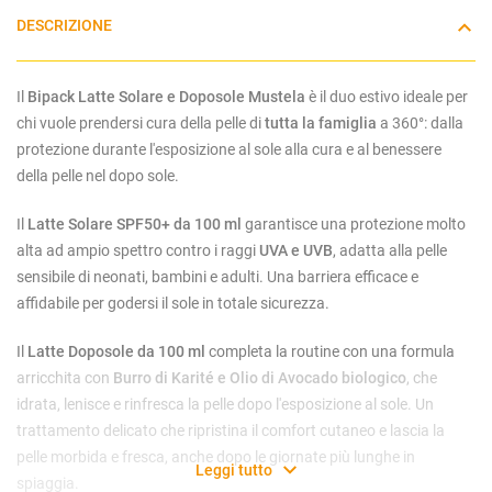
DESCRIZIONE
Il
Bipack Latte Solare e Doposole Mustela
è il duo estivo ideale per
chi vuole prendersi cura della pelle di
tutta la famiglia
a 360°: dalla
protezione durante l'esposizione al sole alla cura e al benessere
della pelle nel dopo sole.
Il
Latte Solare SPF50+ da 100 ml
garantisce una protezione molto
alta ad ampio spettro contro i raggi
UVA e UVB
, adatta alla pelle
sensibile di neonati, bambini e adulti. Una barriera efficace e
affidabile per godersi il sole in totale sicurezza.
Il
Latte Doposole da 100 ml
completa la routine con una formula
arricchita con
Burro di Karité e Olio di Avocado biologico
, che
idrata, lenisce e rinfresca la pelle dopo l'esposizione al sole. Un
trattamento delicato che ripristina il comfort cutaneo e lascia la
pelle morbida e fresca, anche dopo le giornate più lunghe in
Leggi tutto
spiaggia.