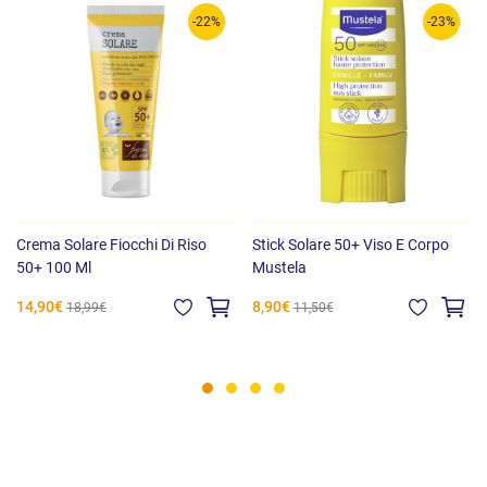
-22%
-23%
Crema Solare Fiocchi Di Riso
Stick Solare 50+ Viso E Corpo
50+ 100 Ml
Mustela
14,90€
8,90€
18,99€
11,50€