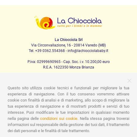
La Chiocciola Srl
Via Circonvallazione, 16 - 20814 Varedo (MB)
Tel. +39 0362.554368 - info@lachiocciolababy.it
P.iva: 02999690965 - Cap. Soc. i.v. 10.200,00 euro
R.E.A. 1622350 Monza Brianza
Questo sito utilizza cookie tecnici e funzionali per migliorare la tua
PRODOTTI
esperienza di navigazione. Con il tuo consenso vorremmo attivare
cookie con finalità di analisi e di marketing, allo scopo di migliorare la
Passeggio
Seggiolini Auto
A casa
Pappa
Nanna
tua esperienza di navigazione e di mostrarti prodotti e servizi di tuo
Igiene
Mamma e bebè
Abbigliamento
Gioco
Gift card
Kit baby set
Idee regalo
Camerette
Promozioni
interesse. Puoi modificare le tue impostazioni in qualsiasi momento
Promozioni
Marchi
nella pagina delle
condizioni sui cookie.
Nella stessa pagina troverai
informazioni sul responsabile della gestione dei tuoi dati, il trattamento
ASSISTENZA
dei dati personali e le finalità di tale trattamento.