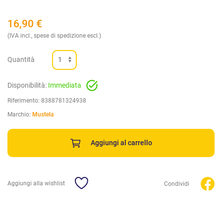
16,90
€
(IVA incl., spese di spedizione escl.)
Quantità
Disponibilità:
Immediata
Riferimento:
8388781324938
Marchio:
Mustela
Aggiungi al carrello
Aggiungi alla wishlist
Condividi