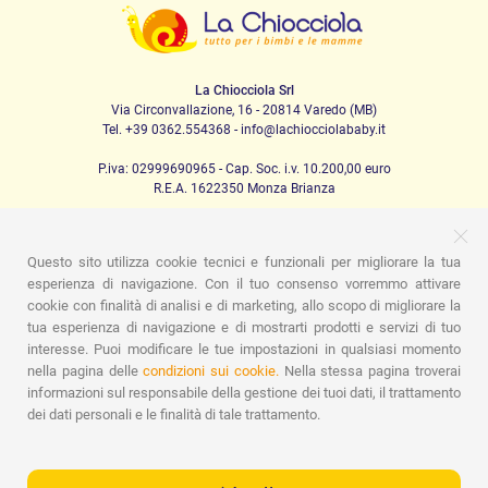
La Chiocciola Srl
Via Circonvallazione, 16 - 20814 Varedo (MB)
Tel. +39 0362.554368 - info@lachiocciolababy.it
P.iva: 02999690965 - Cap. Soc. i.v. 10.200,00 euro
R.E.A. 1622350 Monza Brianza
Questo sito utilizza cookie tecnici e funzionali per migliorare la tua
PRODOTTI
esperienza di navigazione. Con il tuo consenso vorremmo attivare
cookie con finalità di analisi e di marketing, allo scopo di migliorare la
Passeggio
Seggiolini Auto
A casa
Pappa
Nanna
tua esperienza di navigazione e di mostrarti prodotti e servizi di tuo
Igiene
Mamma e bebè
Abbigliamento
Gioco
Gift card
Kit baby set
Idee regalo
Camerette
Promozioni
interesse. Puoi modificare le tue impostazioni in qualsiasi momento
Promozioni
Marchi
nella pagina delle
condizioni sui cookie.
Nella stessa pagina troverai
informazioni sul responsabile della gestione dei tuoi dati, il trattamento
ASSISTENZA
dei dati personali e le finalità di tale trattamento.
Chi siamo
Contatti
Lista nascita
Blog
Assistenza
Spedizioni
Pagamenti
Faq
Guida all'Acquisto
Condizioni di Vendita
Gestione dei resi
Privacy Policy