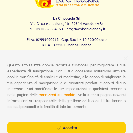
La Chiocciola Srl
Via Circonvallazione, 16 - 20814 Varedo (MB)
Tel. +39 0362.554368 - info@lachiocciolababy.it
P.iva: 02999690965 - Cap. Soc. i.v. 10.200,00 euro
R.E.A. 1622350 Monza Brianza
Questo sito utilizza cookie tecnici e funzionali per migliorare la tua
PRODOTTI
esperienza di navigazione. Con il tuo consenso vorremmo attivare
cookie con finalità di analisi e di marketing, allo scopo di migliorare la
Passeggio
Seggiolini Auto
A casa
Pappa
Nanna
tua esperienza di navigazione e di mostrarti prodotti e servizi di tuo
Igiene
Mamma e bebè
Abbigliamento
Gioco
Gift card
Kit baby set
Idee regalo
Camerette
Promozioni
interesse. Puoi modificare le tue impostazioni in qualsiasi momento
Promozioni
Marchi
nella pagina delle
condizioni sui cookie.
Nella stessa pagina troverai
informazioni sul responsabile della gestione dei tuoi dati, il trattamento
ASSISTENZA
dei dati personali e le finalità di tale trattamento.
Chi siamo
Contatti
Lista nascita
Blog
Assistenza
Spedizioni
Pagamenti
Faq
Guida all'Acquisto
Condizioni di Vendita
Gestione dei resi
Privacy Policy
Accetta
Cookie Policy