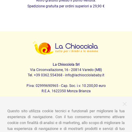
Ritiro gratuito presso il punto vendita.
Spedizione gratuita per ordini superiori a 29,90 €
La Chiocciola Srl
Via Circonvallazione, 16 - 20814 Varedo (MB)
Tel. +39 0362.554368 - info@lachiocciolababy.it
P.iva: 02999690965 - Cap. Soc. i.v. 10.200,00 euro
R.E.A. 1622350 Monza Brianza
Questo sito utilizza cookie tecnici e funzionali per migliorare la tua
PRODOTTI
esperienza di navigazione. Con il tuo consenso vorremmo attivare
cookie con finalità di analisi e di marketing, allo scopo di migliorare la
Passeggio
Seggiolini Auto
A casa
Pappa
Nanna
tua esperienza di navigazione e di mostrarti prodotti e servizi di tuo
Igiene
Mamma e bebè
Abbigliamento
Gioco
Gift card