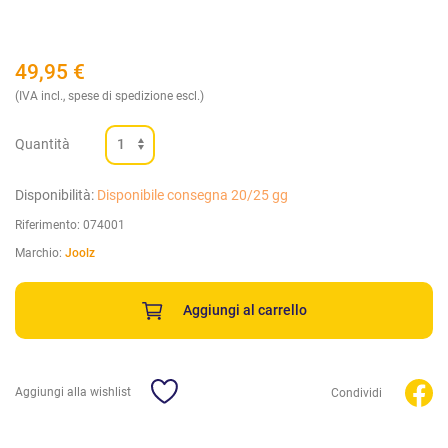
49,95
€
(IVA incl., spese di spedizione escl.)
Quantità
Disponibilità:
Disponibile consegna 20/25 gg
Riferimento:
074001
Marchio:
Joolz
Aggiungi al carrello
Aggiungi alla wishlist
Condividi