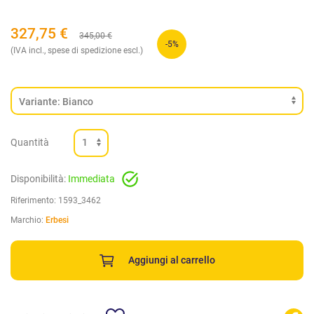
327,75
€
345,00
€
-5%
(IVA incl., spese di spedizione escl.)
Quantità
Disponibilità:
Immediata
Riferimento:
1593_3462
Marchio:
Erbesi
Aggiungi al carrello