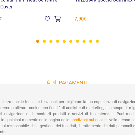
cchiai Mam Heat Sensitive
Tazza Antigoccia Suavinex
 Cover
7,90€
€
PAGAMENTI
Vasta gamma di pagamenti:
Co
Carte di Credito, Bonifico, PayPal e
tilizza cookie tecnici e funzionali per migliorare la tua esperienza di navigazio
Contrassegno.
Ri
remmo attivare cookie con finalità di analisi e di marketing, allo scopo di migl
Spe
i navigazione e di mostrarti prodotti e servizi di tuo interesse. Puoi modi
 in qualsiasi momento nella pagina delle
condizioni sui cookie.
Nella stessa pa
sul responsabile della gestione dei tuoi dati, il trattamento dei dati personali e 
nto.