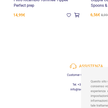
Filtro Ricambio Tommee Tippee
Coppia Cu
Perfect prep
Spoons &
6,56€
14,99€
8,99
ASSISTENZA
Customer Care a disposizione
Questo sito u
Tel. +39 3452280233
consenso vor
info@lachiocciolababy.it
esperienza d
impostazioni
informazioni 
tale trattame