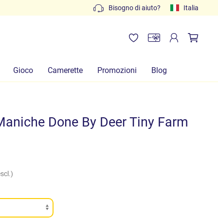
Preventivi gratuiti: scrivi a
Bisogno di aiuto?
info@lachiocciolababy.it
Italia
Gioco
Camerette
Promozioni
Blog
Maniche Done By Deer Tiny Farm
scl.)