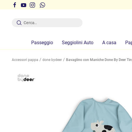
r ferie dal 12 al 19 Agosto compresi
Passeggio
Seggiolini Auto
A casa
Pa
Accessori pappa
done bydeer
Bavaglino con Maniche Done By Deer Ti