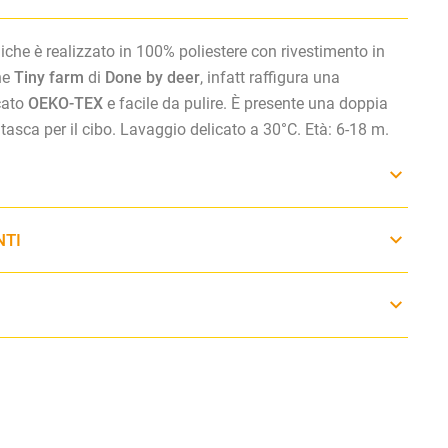
che è realizzato in
100% poliestere con rivestimento in
ne
Tiny farm
di
Done by deer
, infatt raffigura una
cato
OEKO-TEX
e facile da pulire. È presente una doppia
tasca per il cibo.
Lavaggio delicato a 30°C. Età: 6-18 m.
NTI