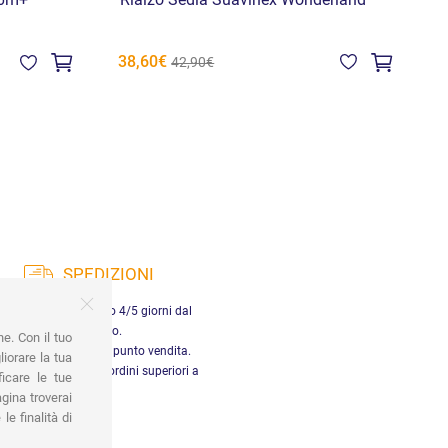
 6m+
Rialzo Sedia Suavinex Wonderland
C
38,60€
4
42,90€
SPEDIZIONI
nsegna in Italia entro 4/5 giorni dal
pagamento.
ne. Con il tuo
tiro gratuito presso il punto vendita.
iorare la tua
dizione gratuita per ordini superiori a
ficare le tue
29,90 €
gina troverai
le finalità di