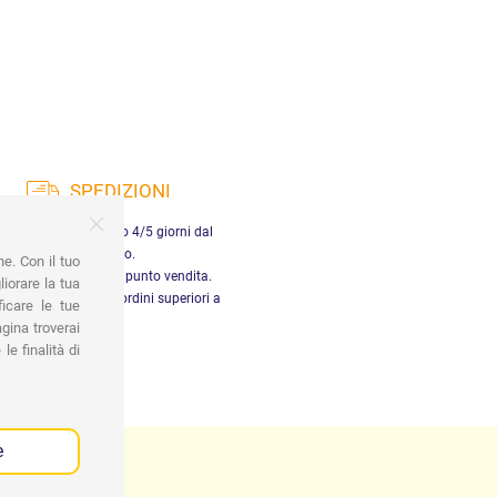
SPEDIZIONI
nsegna in Italia entro 4/5 giorni dal
pagamento.
ne. Con il tuo
tiro gratuito presso il punto vendita.
iorare la tua
dizione gratuita per ordini superiori a
ficare le tue
29,90 €
gina troverai
le finalità di
e