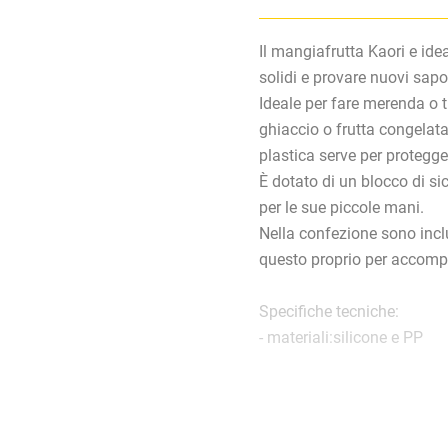
Il mangiafrutta Kaori e ide
solidi e provare nuovi sapo
Ideale per fare merenda o
ghiaccio o frutta congelata
plastica serve per proteggere
È dotato di un blocco di s
per le sue piccole mani.
Nella confezione sono inclus
questo proprio per accomp
Specifiche tecniche:
- materiali:silicone e PP