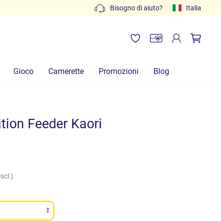
Preventivi gratuiti: scrivi a
Bisogno di aiuto?
info@lachiocciolababy.it
Italia
Gioco
Camerette
Promozioni
Blog
tion Feeder Kaori
scl.)