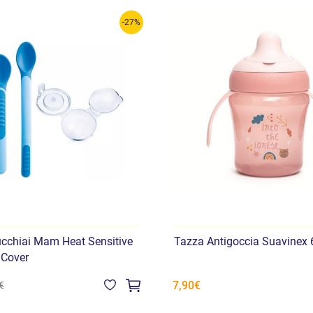
-27%
cchiai Mam Heat Sensitive
Tazza Antigoccia Suavinex
 Cover
7,90€
€