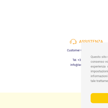
ASSISTENZA
Customer Care a disposizione
Questo sito u
Tel. +39 3452280233
consenso vor
info@lachiocciolababy.it
esperienza d
impostazioni
informazioni 
tale trattame