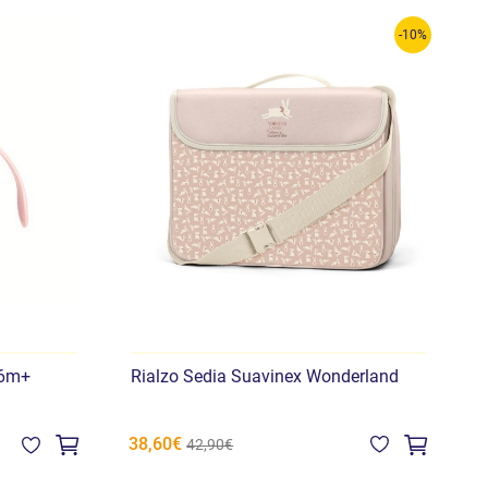
-10%
 6m+
Rialzo Sedia Suavinex Wonderland
C
38,60€
4
42,90€