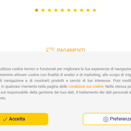
PAGAMENTI
Vasta gamma di pagamenti:
Co
Carte di Credito, Bonifico, PayPal e
tilizza cookie tecnici e funzionali per migliorare la tua esperienza di navigazio
Contrassegno.
Ri
remmo attivare cookie con finalità di analisi e di marketing, allo scopo di migl
Spe
i navigazione e di mostrarti prodotti e servizi di tuo interesse. Puoi modi
 in qualsiasi momento nella pagina delle
condizioni sui cookie.
Nella stessa pa
sul responsabile della gestione dei tuoi dati, il trattamento dei dati personali e 
nto.
Accetta
Preferenz