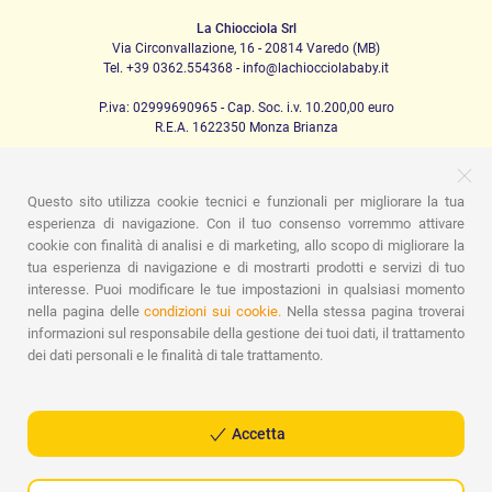
La Chiocciola Srl
Via Circonvallazione, 16 - 20814 Varedo (MB)
Tel. +39 0362.554368 - info@lachiocciolababy.it
P.iva: 02999690965 - Cap. Soc. i.v. 10.200,00 euro
R.E.A. 1622350 Monza Brianza
Questo sito utilizza cookie tecnici e funzionali per migliorare la tua
PRODOTTI
esperienza di navigazione. Con il tuo consenso vorremmo attivare
cookie con finalità di analisi e di marketing, allo scopo di migliorare la
Passeggio
Seggiolini Auto
A casa
Pappa
Nanna
Igiene
Mamma e bebè
Abbigliamento
Gioco
Gift card
tua esperienza di navigazione e di mostrarti prodotti e servizi di tuo
Kit baby set
Idee regalo
Camerette
Promozioni
interesse. Puoi modificare le tue impostazioni in qualsiasi momento
Promozioni
Marchi
nella pagina delle
condizioni sui cookie.
Nella stessa pagina troverai
informazioni sul responsabile della gestione dei tuoi dati, il trattamento
ASSISTENZA
dei dati personali e le finalità di tale trattamento.
Chi siamo
Contatti
Lista nascita
Blog
Assistenza
Spedizioni
Pagamenti
Faq
Guida all'Acquisto
Condizioni di Vendita
Gestione dei resi
Privacy Policy
Accetta
Cookie Policy