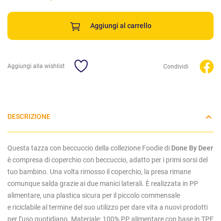
Aggiungi al carrello
Aggiungi alla wishlist
Condividi
DESCRIZIONE
Questa tazza con beccuccio della collezione Foodie di
Done By Deer
è compresa di coperchio con beccuccio, adatto per i primi sorsi del
tuo bambino. Una volta rimosso il coperchio, la presa rimane
comunque salda grazie ai due manici laterali. È
realizzata in
PP
alimentare, una plastica sicura per il piccolo commensale
e riciclabile al termine del suo utilizzo per dare vita a nuovi prodotti
per l’uso quotidiano. Materiale:
100% PP alimentare con base in TPE