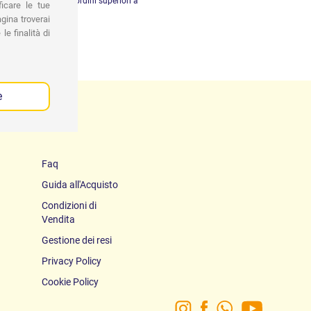
dizione gratuita per ordini superiori a
ficare le tue
29,90 €
gina troverai
le finalità di
e
Faq
Guida all'Acquisto
Condizioni di
Vendita
Gestione dei resi
Privacy Policy
Cookie Policy