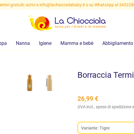
ntivi gratuiti: scrivi a
info@lachiocciolababy.it
o su WhatsApp al 34522
ppa
Nanna
Igiene
Mamma e bebè
Abbigliamento
Borraccia Termi
26,99
€
(IVA incl., spese di spedizione e