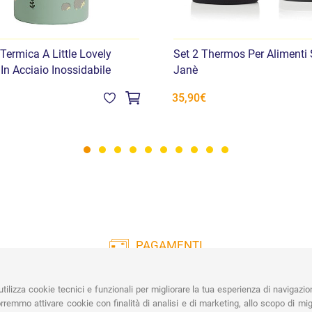
Termica A Little Lovely
Set 2 Thermos Per Alimenti 
n Acciaio Inossidabile
Janè
35,90€
PAGAMENTI
Vasta gamma di pagamenti:
Co
Carte di Credito, Bonifico, PayPal e
tilizza cookie tecnici e funzionali per migliorare la tua esperienza di navigazio
Contrassegno.
Ri
remmo attivare cookie con finalità di analisi e di marketing, allo scopo di migl