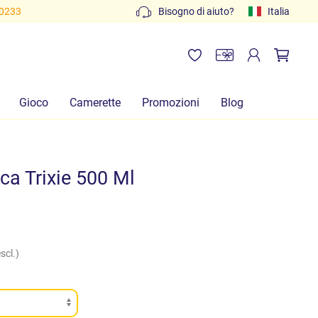
80233
Bisogno di aiuto?
Italia
Gioco
Camerette
Promozioni
Blog
ca Trixie 500 Ml
scl.)