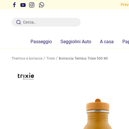
i gratuite sopra i 29,90 euro!
Preve
Passeggio
Seggiolini Auto
A casa
Pa
Thermos e borracce
Trixie
Borraccia Termica Trixie 500 Ml