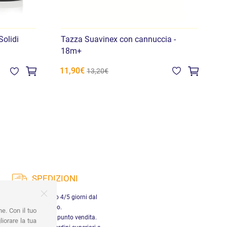
Solidi
Tazza Suavinex con cannuccia -
T
18m+
11,90€
3
13,20€
SPEDIZIONI
nsegna in Italia entro 4/5 giorni dal
pagamento.
ne. Con il tuo
tiro gratuito presso il punto vendita.
iorare la tua