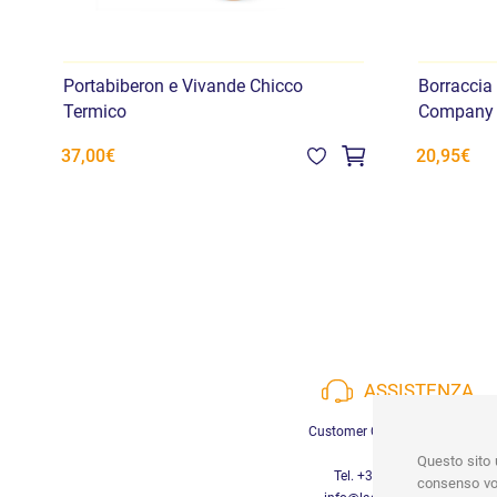
Portabiberon e Vivande Chicco
Borraccia 
Termico
Company I
37,00€
20,95€
ASSISTENZA
Customer Care a disposizione
Questo sito u
Tel. +39 3452280233
consenso vor