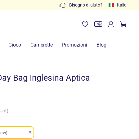
Preventivi gratuiti: scrivi a
Bisogno di aiuto?
info@lachiocciolababy.it
Italia
Gioco
Camerette
Promozioni
Blog
ay Bag Inglesina Aptica
scl.)