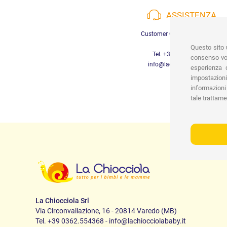
ASSISTENZA
Customer Care a disposizione
Questo sito u
Tel. +39 3452280233
consenso vor
info@lachiocciolababy.it
esperienza d
impostazioni
informazioni 
tale trattame
La Chiocciola Srl
Via Circonvallazione, 16 - 20814 Varedo (MB)
Tel. +39 0362.554368 - info@lachiocciolababy.it