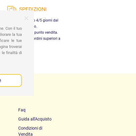
SPEDIZIONI
nsegna in Italia entro 4/5 giorni dal
pagamento.
ne. Con il tuo
tiro gratuito presso il punto vendita.
iorare la tua
dizione gratuita per ordini superiori a
ficare le tue
29,90 €
gina troverai
le finalità di
e
Faq
Guida all'Acquisto
Condizioni di
Vendita