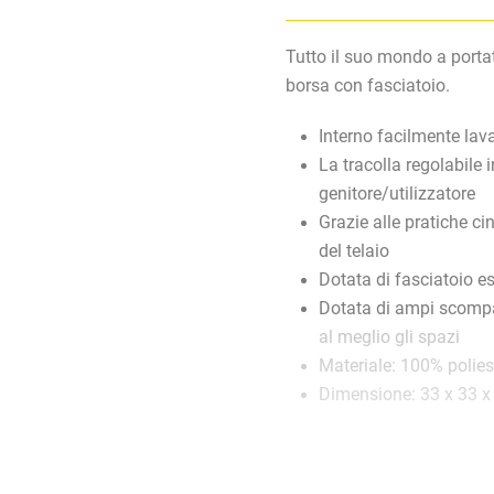
Tutto il suo mondo a port
borsa con fasciatoio.
Interno facilmente lav
La tracolla regolabile
genitore/utilizzatore
Grazie alle pratiche ci
del telaio
Dotata di fasciatoio es
Dotata di ampi scompar
al meglio gli spazi
Materiale: 100% polies
Dimensione: 33 x 33 x