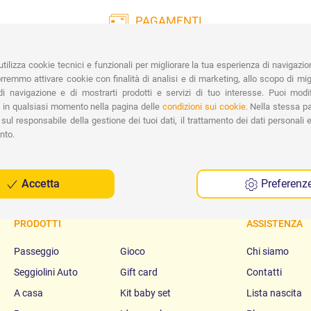
PAGAMENTI
Vasta gamma di pagamenti:
Co
Carte di Credito, Bonifico, PayPal e
tilizza cookie tecnici e funzionali per migliorare la tua esperienza di navigazio
Contrassegno.
Ri
remmo attivare cookie con finalità di analisi e di marketing, allo scopo di migl
Spe
i navigazione e di mostrarti prodotti e servizi di tuo interesse. Puoi modi
 in qualsiasi momento nella pagina delle
condizioni sui cookie.
Nella stessa pa
sul responsabile della gestione dei tuoi dati, il trattamento dei dati personali e 
nto.
Accetta
Preferenz
PRODOTTI
ASSISTENZA
Passeggio
Gioco
Chi siamo
Seggiolini Auto
Gift card
Contatti
A casa
Kit baby set
Lista nascita