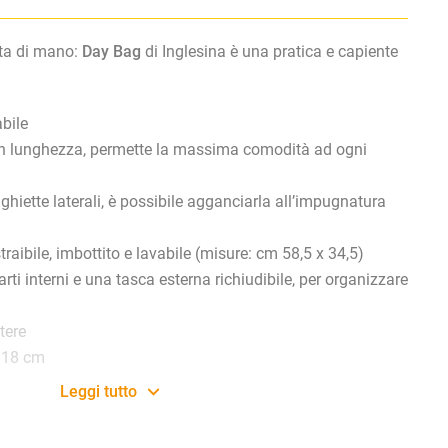
ata di mano:
Day Bag
di Inglesina è una pratica e capiente
abile
 in lunghezza, permette la massima comodità ad ogni
nghiette laterali, è possibile agganciarla all’impugnatura
traibile, imbottito e lavabile (misure: cm 58,5 x 34,5)
ti interni e una tasca esterna richiudibile, per organizzare
tere
 18 cm
Leggi tutto