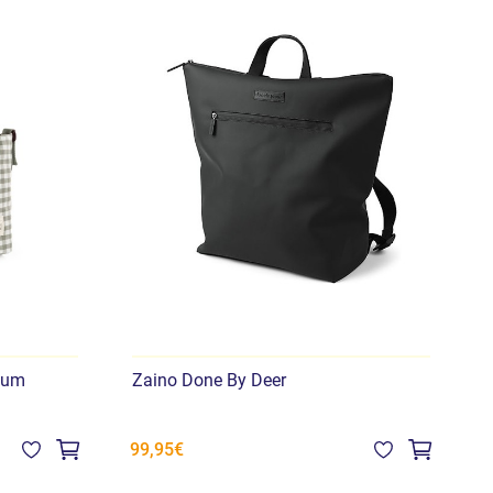
Mum
Zaino Done By Deer
B
T
99,95€
7