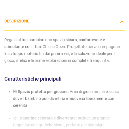
DESCRIZIONE
Regala al tuo bambino uno spazio
sicuro, confortevole e
stimolante
con il box Chicco Open. Progettato per accompagnare
lo sviluppo motorio fin dai primi mesi, è la soluzione ideale per il
gioco, il relax e le prime esplorazioni in completa tranquillità.
Caratteristiche principali
🧸
Spazio protetto per giocare:
Area di gioco ampia e sicura
dove il bambino può divertirsi e muoversi liberamente con
serenità.
🎨
Tappetino colorato e divertente:
Include un grande
tappetino con grafiche vivaci, perfetto per stimolare