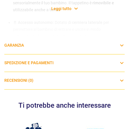
sensorialmente il tuo bambino. Il tappetino è
rimovibile e
Leggi tutto
utilizzabile anche a terra
.
🚪
Accesso autonomo:
Dotato di
cerniera laterale
per
permettere al bambino di entrare e uscire in modo
indipendente, favorendo l’autonomia motoria.
GARANZIA
💪
Supporto per i primi passi:
Le maniglie interne aiutano il
bambino a tirarsi su e a sviluppare equilibrio e forza.
SPEDIZIONE E PAGAMENTI
📦
Facile da chiudere e trasportare:
Parco pieghevole che si
chiude rapidamente e include una
borsa per il trasporto
, ideale
RECENSIONI (0)
per casa, viaggi o visite dai nonni.
Età consigliata: da 0 mesi in su
Ti potrebbe anche interessare
Dimensioni :
circa 85 × 23 × 23 cm