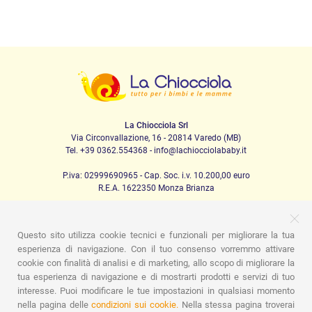
La Chiocciola Srl
Via Circonvallazione, 16 - 20814 Varedo (MB)
Tel. +39 0362.554368 - info@lachiocciolababy.it
P.iva: 02999690965 - Cap. Soc. i.v. 10.200,00 euro
R.E.A. 1622350 Monza Brianza
Questo sito utilizza cookie tecnici e funzionali per migliorare la tua
PRODOTTI
esperienza di navigazione. Con il tuo consenso vorremmo attivare
cookie con finalità di analisi e di marketing, allo scopo di migliorare la
Passeggio
Seggiolini Auto
A casa
Pappa
Nanna
tua esperienza di navigazione e di mostrarti prodotti e servizi di tuo
Igiene
Mamma e bebè
Abbigliamento
Gioco
Gift card
Kit baby set
Idee regalo
Camerette
Promozioni
interesse. Puoi modificare le tue impostazioni in qualsiasi momento
Promozioni
Marchi
nella pagina delle
condizioni sui cookie.
Nella stessa pagina troverai