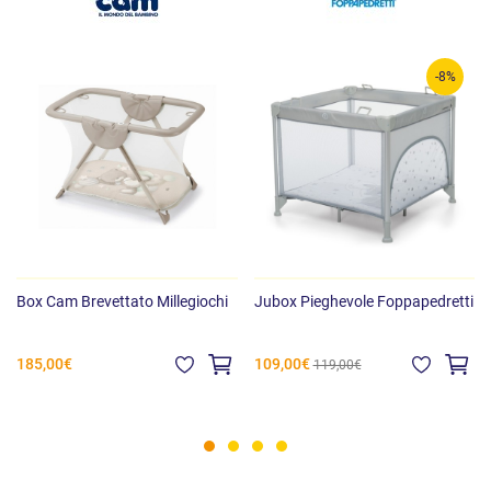
Peso :
11,5 kg
-8%
Box Cam Brevettato Millegiochi
Jubox Pieghevole Foppapedretti
185,00€
109,00€
119,00€