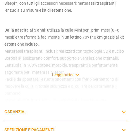
Sleepi™, con tutti gli accessori necessari: materassi traspiranti,
lenzuola su misura e kit di estensione.
Dalla nascita ai 5 anni
: utilizza la culla Mini per i primi mesi (0–6
mesi) e trasformala facilmente in un lettino 70×140 cm grazie al kit
estensione incluso.
Materassi traspiranti inclusi
: realizzati con tecnologia 3D e nucleo
Sorona®, assicurano comfort, supporto e ventilazione ottimale.
Lenzuola in 100% coton
e: morbide, traspiranti e perfettamente
sagomate per i materassi Sleepi™.
Leggi tutto
Facile da spostare
: le ruote piroettanti con freno permettono di
muovere la culla in totale sicurezza e di cullare delicatamente il
bambino.
Materiali certificati
: legno proveniente da foreste gestite
responsabilmente (FSC®), vernici atossiche e garanzia di 7 anni
GARANZIA
sulle parti in legno.
Cosa comprende il bundle:
SPEDIZIONE E PAGAMENTI