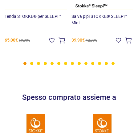
Materassi: rivestimento 100% poliestere; imbottitura 40% elasterell-
p / 60% poliestere
Tenda STOKKE® per SLEEPI™
Salva pipì STOKKE® SLEEPI™
Lenzuola: 100% percalle di cotone
Mini
65,00€
39,90€
69,00€
42,00€
Spesso comprato assieme a