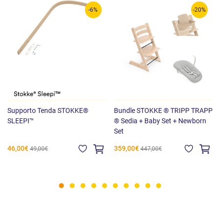
-6%
-20%
Supporto Tenda STOKKE®
Bundle STOKKE ® TRIPP TRAPP
SLEEPI™
® Sedia + Baby Set + Newborn
Set
46,00€
359,00€
49,00€
447,00€