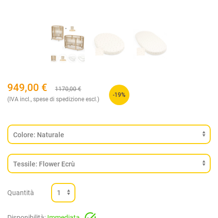
949,00
€
1170,00
€
-19%
(IVA incl., spese di spedizione escl.)
Quantità
Disponibilità:
Immediata