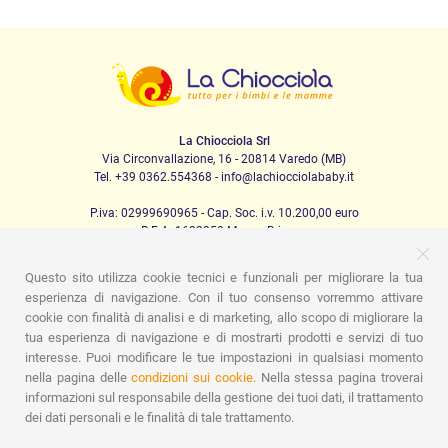
La Chiocciola Srl
Via Circonvallazione, 16 - 20814 Varedo (MB)
Tel. +39 0362.554368 - info@lachiocciolababy.it
P.iva: 02999690965 - Cap. Soc. i.v. 10.200,00 euro
R.E.A. 1622350 Monza Brianza
Questo sito utilizza cookie tecnici e funzionali per migliorare la tua
esperienza di navigazione. Con il tuo consenso vorremmo attivare
PRODOTTI
cookie con finalità di analisi e di marketing, allo scopo di migliorare la
tua esperienza di navigazione e di mostrarti prodotti e servizi di tuo
Passeggio
Seggiolini Auto
A casa
Pappa
Nanna
interesse. Puoi modificare le tue impostazioni in qualsiasi momento
Igiene
Mamma e bebè
Abbigliamento
Gioco
Gift card
Kit baby set
Idee regalo
Camerette
Promozioni
nella pagina delle
condizioni sui cookie.
Nella stessa pagina troverai
Promozioni
Marchi
informazioni sul responsabile della gestione dei tuoi dati, il trattamento
dei dati personali e le finalità di tale trattamento.
ASSISTENZA