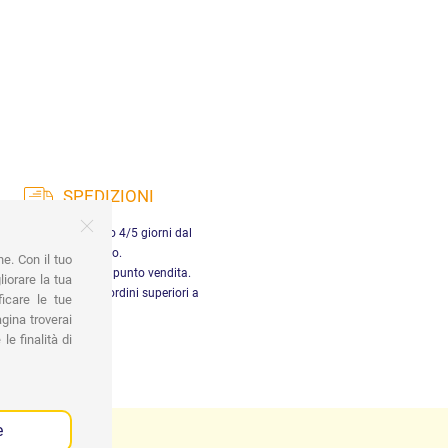
SPEDIZIONI
nsegna in Italia entro 4/5 giorni dal
pagamento.
ne. Con il tuo
tiro gratuito presso il punto vendita.
iorare la tua
dizione gratuita per ordini superiori a
ficare le tue
29,90 €
gina troverai
le finalità di
e