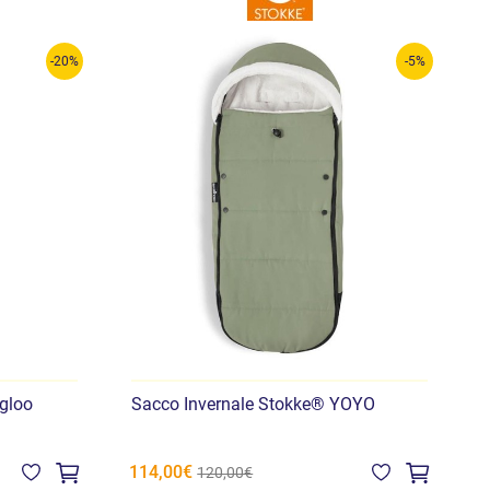
-20%
-5%
gloo
Sacco Invernale Stokke® YOYO
C
114,00€
4
120,00€