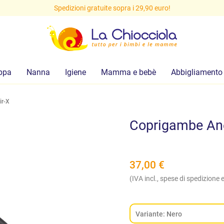
Spedizioni gratuite sopra i 29,90 euro!
ppa
Nanna
Igiene
Mamma e bebè
Abbigliamento
ir-X
Coprigambe Ane
37,00
€
(IVA incl., spese di spedizione e