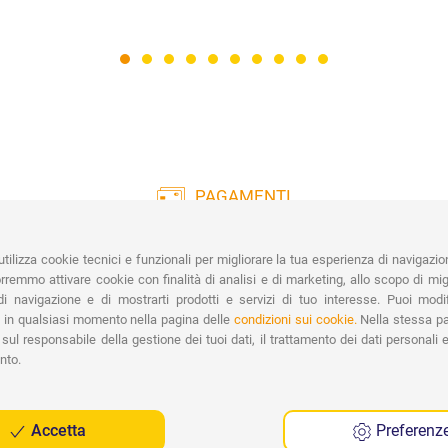
PAGAMENTI
Vasta gamma di pagamenti:
Co
Carte di Credito, Bonifico, PayPal e
tilizza cookie tecnici e funzionali per migliorare la tua esperienza di navigazio
Contrassegno.
Ri
remmo attivare cookie con finalità di analisi e di marketing, allo scopo di migl
Spe
i navigazione e di mostrarti prodotti e servizi di tuo interesse. Puoi modi
 in qualsiasi momento nella pagina delle
condizioni sui cookie.
Nella stessa pa
sul responsabile della gestione dei tuoi dati, il trattamento dei dati personali e 
nto.
Accetta
Preferenz