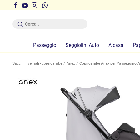
r ferie dal 12 al 19 Agosto compresi
Passeggio
Seggiolini Auto
A casa
Pa
Sacchi invernali - coprigambe
Anex
Coprigambe Anex per Passeggino A