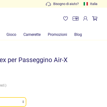
Preventivi gratuiti: scrivi a
Bisogno di aiuto?
info@lachiocciolababy.it
Italia
Gioco
Camerette
Promozioni
Blog
x per Passeggino Air-X
scl.)