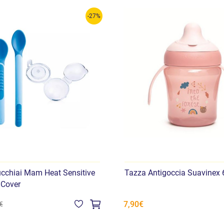
-27%
cchiai Mam Heat Sensitive
Tazza Antigoccia Suavinex
 Cover
7,90€
€