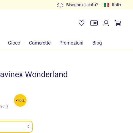
Preventivi gratuiti: scrivi a
Bisogno di aiuto?
info@lachiocciolababy.it
Italia
Gioco
Camerette
Promozioni
Blog
avinex Wonderland
-10%
scl.)