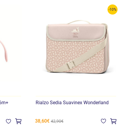
-10%
 6m+
Rialzo Sedia Suavinex Wonderland
C
38,60€
4
42,90€