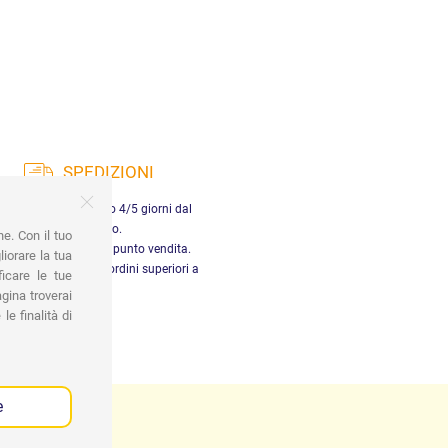
SPEDIZIONI
nsegna in Italia entro 4/5 giorni dal
pagamento.
ne. Con il tuo
tiro gratuito presso il punto vendita.
iorare la tua
dizione gratuita per ordini superiori a
ficare le tue
29,90 €
gina troverai
le finalità di
e