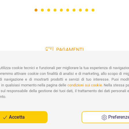
PAGAMENTI
Vasta gamma di pagamenti:
Co
Carte di Credito, Bonifico, PayPal e
tilizza cookie tecnici e funzionali per migliorare la tua esperienza di navigazio
Contrassegno.
Ri
remmo attivare cookie con finalità di analisi e di marketing, allo scopo di migl
Spe
i navigazione e di mostrarti prodotti e servizi di tuo interesse. Puoi modi
 in qualsiasi momento nella pagina delle
condizioni sui cookie.
Nella stessa pa
sul responsabile della gestione dei tuoi dati, il trattamento dei dati personali e 
nto.
Accetta
Preferenz