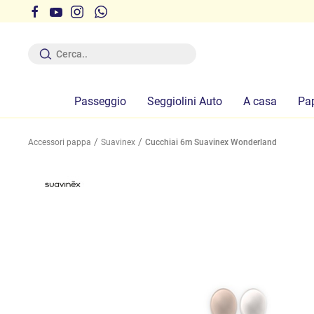
r ferie dal 12 al 19 Agosto compresi
Passeggio
Seggiolini Auto
A casa
Pa
Accessori pappa
Suavinex
Cucchiai 6m Suavinex Wonderland