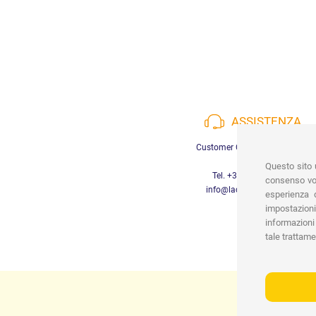
ASSISTENZA
Customer Care a disposizione
Questo sito u
Tel. +39 3452280233
consenso vor
info@lachiocciolababy.it
esperienza d
impostazioni
informazioni 
tale trattame