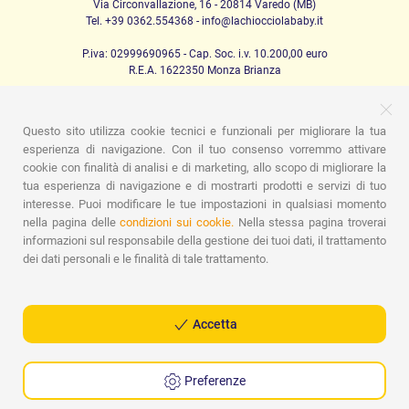
Via Circonvallazione, 16 - 20814 Varedo (MB)
Tel. +39 0362.554368 - info@lachiocciolababy.it
P.iva: 02999690965 - Cap. Soc. i.v. 10.200,00 euro
R.E.A. 1622350 Monza Brianza
Questo sito utilizza cookie tecnici e funzionali per migliorare la tua
PRODOTTI
esperienza di navigazione. Con il tuo consenso vorremmo attivare
cookie con finalità di analisi e di marketing, allo scopo di migliorare la
Passeggio
Seggiolini Auto
A casa
Pappa
Nanna
tua esperienza di navigazione e di mostrarti prodotti e servizi di tuo
Igiene
Mamma e bebè
Abbigliamento
Gioco
Gift card
Kit baby set
Idee regalo
Camerette
Promozioni
interesse. Puoi modificare le tue impostazioni in qualsiasi momento
Promozioni
Marchi
nella pagina delle
condizioni sui cookie.
Nella stessa pagina troverai
informazioni sul responsabile della gestione dei tuoi dati, il trattamento
ASSISTENZA
dei dati personali e le finalità di tale trattamento.
Chi siamo
Contatti
Lista nascita
Blog
Assistenza
Spedizioni
Pagamenti
Faq
Guida all'Acquisto
Condizioni di Vendita
Gestione dei resi
Privacy Policy
Accetta
Cookie Policy
Preferenze