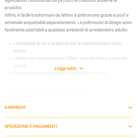
agevolando l'autonomia dei piccoli che crescono assieme al
prodotto.
Infine, è facile trasformare da lettino a poltroncina grazie a pouf e
schienale acquistabili separatamente. Le poltroncini di design sono
facilmente adattabili a qualsiasi ambiente di arredamento adulto.
I materassi, le reti e le sponde per la trasformazione sono
inclusi.
Lettino con misure interne 128x61 comodo fino ai 5 anni dei
piccoli.
Leggi tutto
Per il kit completo con Pouf e Schienale
clicca qui
Caratteristiche versione Culla
GARANZIA
Utilizzabile dalla nascita
Dimensioni interne: 85 x 61 cm
Rete regolabile su 3 posizioni
SPEDIZIONE E PAGAMENTI
Design avvolgente e accogliente
4 ruote per facilitare gli spostamenti