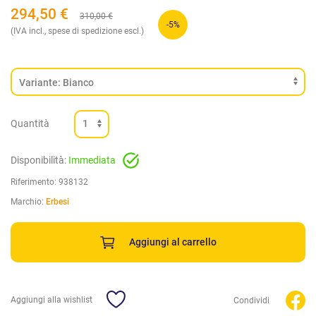
294,50
€
310,00
€
-5%
(IVA incl., spese di spedizione escl.)
Quantità
Disponibilità:
Immediata
Riferimento:
938132
Marchio:
Erbesi
Aggiungi al carrello
Aggiungi alla wishlist
Condividi