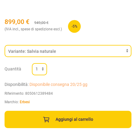
899,00
€
949,00
€
-5%
(IVA incl., spese di spedizione escl.)
Quantità
Disponibilità:
Disponibile consegna 20/25 gg
Riferimento:
8050612389484
Marchio:
Erbesi
Aggiungi al carrello