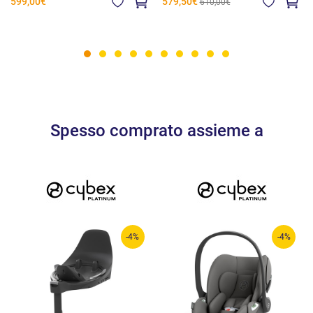
599,00€
579,50€
610,00€
Spesso comprato assieme a
-4%
-4%