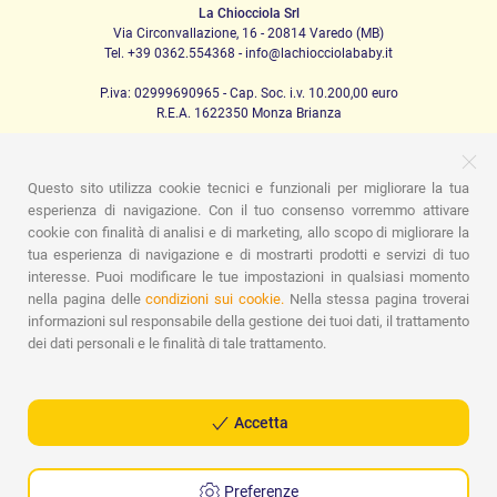
La Chiocciola Srl
Via Circonvallazione, 16 - 20814 Varedo (MB)
Tel. +39 0362.554368 - info@lachiocciolababy.it
P.iva: 02999690965 - Cap. Soc. i.v. 10.200,00 euro
R.E.A. 1622350 Monza Brianza
Questo sito utilizza cookie tecnici e funzionali per migliorare la tua
PRODOTTI
esperienza di navigazione. Con il tuo consenso vorremmo attivare
cookie con finalità di analisi e di marketing, allo scopo di migliorare la
Passeggio
Seggiolini Auto
A casa
Pappa
Nanna
Igiene
Mamma e bebè
Abbigliamento
Gioco
Gift card
tua esperienza di navigazione e di mostrarti prodotti e servizi di tuo
Kit baby set
Idee regalo
Camerette
Promozioni
interesse. Puoi modificare le tue impostazioni in qualsiasi momento
Promozioni
Marchi
nella pagina delle
condizioni sui cookie.
Nella stessa pagina troverai
informazioni sul responsabile della gestione dei tuoi dati, il trattamento
ASSISTENZA
dei dati personali e le finalità di tale trattamento.
Chi siamo
Contatti
Lista nascita
Blog
Assistenza
Spedizioni
Pagamenti
Faq
Guida all'Acquisto
Condizioni di Vendita
Gestione dei resi
Privacy Policy
Accetta
Cookie Policy
Preferenze