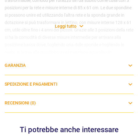
trasformabile, comodo per l'utilizzo sin da subito come culla con 3
posizioni per la rete e misure interne di 85 x 61 cm. Le due spondine
si possono unire ed utilizzando l'altra rete e la sponda grande in
dotazione si può trasformare in lettino, con misure interne 128 x 61
Leggi tutto
cm, utile oltre fino i 4 anni dei piccoli. Grazie alle 3 posizioni della rete
si ha la comodità di diverse misure intermedie per arrivare alla
posizione bassa dove, togliendo una delle sponde e togliendo le
ruote, si arriva alla posizione montessoriana agevolando
l'autonomia dei piccoli che crescono assieme al prodotto.
GARANZIA
Dimensioni della culla: 89,5 x 67 x 89h cm
Dimensioni del lettino: 132,5 x 67 x 89h cm
SPEDIZIONE E PAGAMENTI
Dimensioni del materasso per culla: 85 x 61 x 8h cm
Dimensioni del materasso per lettino: 128 x 61 x 10h cm
RECENSIONI (0)
*Il rivestimento culla è disponibile nelle seguenti varianti: grigio,
tortora
**Il piumone lettino è disponibile nelle seguenti varianti: grigio,
Ti potrebbe anche interessare
tortora