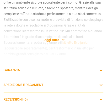
offre un ambiente sicuro e accogliente per il sonno. Grazie alla sua
struttura solida e alle ruote, è facile da spostare, mentre il design
semplice e raffinato si adatta perfettamente a qualsiasi cameretta.
È utilizzabile con o senza ruote, è provvista di funzione co-sleeping e
la rete a doghe è regolabile in 3 posizioni. Grazie al kit di
conversione
si trasforma in un lettino 70*140 adatto fino a quando
il bambino è in grado di arrampicarsi da solo al di fuori.
Leggi tutto
Successivamente, si potrà aggiungere il
kit letto Evo junior
(acquistabile separatamente), per trasformarlo in un letto per
bambini grandi consigliato dai 3 ai 12 anni.
Dimensioni culla: 87 x 82 x h 85 cm
GARANZIA
Dimensioni lettino: 145 x 82 x h 85 cm
SPEDIZIONE E PAGAMENTI
RECENSIONI (0)