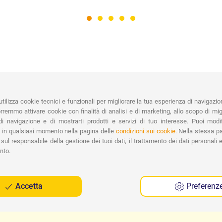
PAGAMENTI
Vasta gamma di pagamenti:
Co
tilizza cookie tecnici e funzionali per migliorare la tua esperienza di navigazio
Carte di Credito, Bonifico, PayPal e
remmo attivare cookie con finalità di analisi e di marketing, allo scopo di migl
Contrassegno.
Ri
i navigazione e di mostrarti prodotti e servizi di tuo interesse. Puoi modi
Spe
 in qualsiasi momento nella pagina delle
condizioni sui cookie.
Nella stessa pa
sul responsabile della gestione dei tuoi dati, il trattamento dei dati personali e 
nto.
Accetta
Preferenz