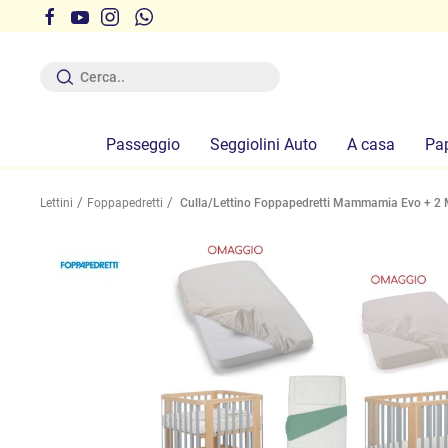
r ferie dal 12 al 19 Agosto compresi
Passeggio
Seggiolini Auto
A casa
Pa
Lettini
Foppapedretti
Culla/Lettino Foppapedretti Mammamia Evo + 2 M