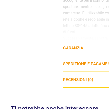
accogliente per il sonno. Gr
spostare, mentre il design 
cameretta. È utilizzabile c
rete a doghe è regolabile in
lettino 80*145 adatto fino 
di fuori.
Successivamente, si potrà 
separatamente), per trasfor
GARANZIA
12 anni.
Dimensioni culla: 87 
SPEDIZIONE E PAGAME
Dimensioni lettino: 14
RECENSIONI (0)
Ti potrebbe anche interessare