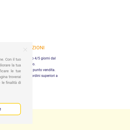
SPEDIZIONI
nsegna in Italia entro 4/5 giorni dal
ne. Con il tuo
pagamento.
iorare la tua
tiro gratuito presso il punto vendita.
ficare le tue
dizione gratuita per ordini superiori a
gina troverai
29,90 €
le finalità di
e