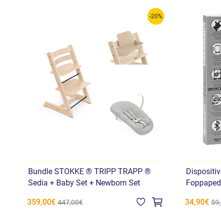
-20%
Bundle STOKKE ® TRIPP TRAPP ®
Dispositi
Sedia + Baby Set + Newborn Set
Foppapedr
359,00€
34,90€
447,00€
59