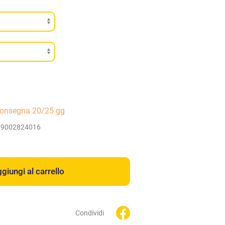
consegna 20/25 gg
99002824016
giungi al carrello
Condividi