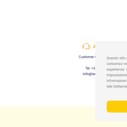
ASSISTENZA
Customer Care a disposizione
Questo sito u
consenso vor
Tel. +39 3452280233
esperienza d
info@lachiocciolababy.it
impostazioni
informazioni 
tale trattame