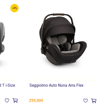
-4%
 T i-Size
Seggiolino Auto Nuna Arra Flex
B
259,00€
3