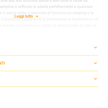
azie alla sua struttura solida e alle ruote, è facile da
semplice e raffinato si adatta perfettamente a qualsiasi
on o senza ruote, è provvista di funzione co-sleeping e la
Leggi tutto
 3 posizioni. Grazie al kit di conversione
si trasforma in un
a quando il bambino è in grado di arrampicarsi da solo al
aggiungere il
kit letto Evo junior
(acquistabile
marlo in un letto per bambini grandi consigliato dai 3 ai
x 82 x h 85 cm
NTI
5 x 82 x h 85 cm