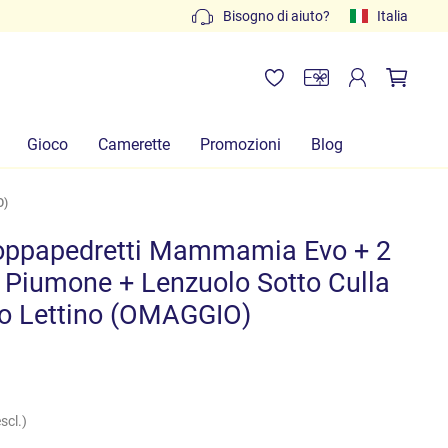
Preventivi gratuiti: scrivi a
Bisogno di aiuto?
info@lachiocciolababy.it
Italia
Gioco
Camerette
Promozioni
Blog
O)
Foppapedretti Mammamia Evo + 2
 Piumone + Lenzuolo Sotto Culla
to Lettino (OMAGGIO)
scl.)