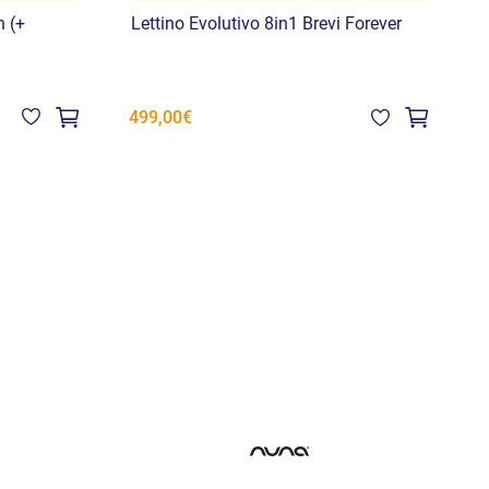
n (+
Lettino Evolutivo 8in1 Brevi Forever
C
R
8
499,00€