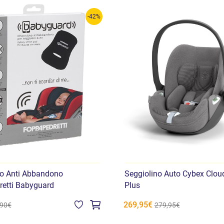
-42%
vo Anti Abbandono
Seggiolino Auto Cybex Cloud
etti Babyguard
Plus
269,95€
,90€
279,95€