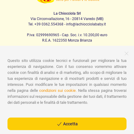
La Chiocciola Srl
Via Circonvallazione, 16 - 20814 Varedo (MB)
Tel. +39 0362.554368 - info@lachiocciolababy.it
P.iva: 02999690965 - Cap. Soc. i.v. 10.200,00 euro
R.E.A. 1622350 Monza Brianza
Questo sito utilizza cookie tecnici e funzionali per migliorare la tua
PRODOTTI
esperienza di navigazione. Con il tuo consenso vorremmo attivare
cookie con finalità di analisi e di marketing, allo scopo di migliorare la
Passeggio
Seggiolini Auto
A casa
Pappa
Nanna
Igiene
Mamma e bebè
Abbigliamento
Gioco
Gift card
tua esperienza di navigazione e di mostrarti prodotti e servizi di tuo
Kit baby set
Idee regalo
Camerette
Promozioni
interesse. Puoi modificare le tue impostazioni in qualsiasi momento
Promozioni
Marchi
nella pagina delle
condizioni sui cookie.
Nella stessa pagina troverai
informazioni sul responsabile della gestione dei tuoi dati, il trattamento
ASSISTENZA
dei dati personali e le finalità di tale trattamento.
Chi siamo
Contatti
Lista nascita
Blog
Assistenza
Spedizioni
Pagamenti
Faq
Guida all'Acquisto
Condizioni di Vendita
Gestione dei resi
Privacy Policy
Accetta
Cookie Policy