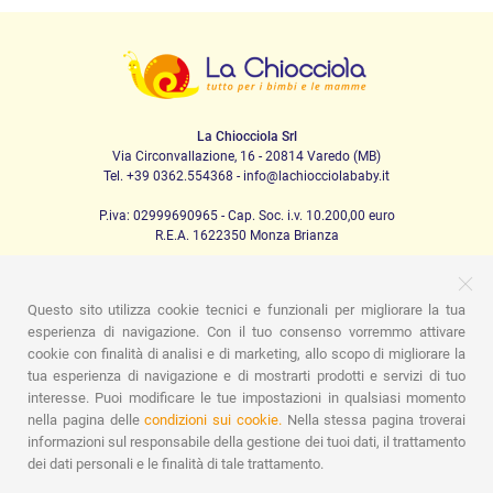
La Chiocciola Srl
Via Circonvallazione, 16 - 20814 Varedo (MB)
Tel. +39 0362.554368 - info@lachiocciolababy.it
P.iva: 02999690965 - Cap. Soc. i.v. 10.200,00 euro
R.E.A. 1622350 Monza Brianza
Questo sito utilizza cookie tecnici e funzionali per migliorare la tua
PRODOTTI
esperienza di navigazione. Con il tuo consenso vorremmo attivare
cookie con finalità di analisi e di marketing, allo scopo di migliorare la
Passeggio
Seggiolini Auto
A casa
Pappa
Nanna
tua esperienza di navigazione e di mostrarti prodotti e servizi di tuo
Igiene
Mamma e bebè
Abbigliamento
Gioco
Gift card
Kit baby set
Idee regalo
Camerette
Promozioni
interesse. Puoi modificare le tue impostazioni in qualsiasi momento
Promozioni
Marchi
nella pagina delle
condizioni sui cookie.
Nella stessa pagina troverai
informazioni sul responsabile della gestione dei tuoi dati, il trattamento
ASSISTENZA
dei dati personali e le finalità di tale trattamento.
Chi siamo
Contatti
Lista nascita
Blog
Assistenza