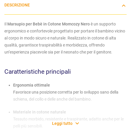
DESCRIZIONE
Il
Marsupio per Bebè in Cotone Momcozy Nero
è un supporto
ergonomico e confortevole progettato per portare il bambino vicino
al corpo in modo sicuro e naturale. Realizzato in cotone di alta
qualità, garantisce traspirabilità e morbidezza, offrendo
un’esperienza piacevole sia per il neonato che per il genitore.
Caratteristiche principali
Ergonomia ottimale
Favorisce una posizione corretta per lo sviluppo sano della
schiena, del collo e delle anche del bambino.
Materiale in cotone naturale
Tessuto morbido, resistente e traspirante, adatto anche per le
Leggi tutto
pelli più sensibili.