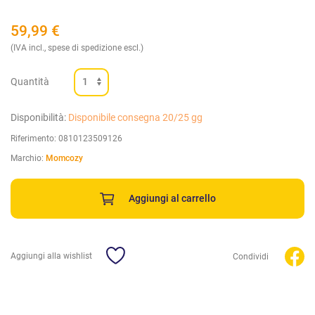
59,99
€
(IVA incl., spese di spedizione escl.)
Quantità
Disponibilità:
Disponibile consegna 20/25 gg
Riferimento:
0810123509126
Marchio:
Momcozy
Aggiungi al carrello
Aggiungi alla wishlist
Condividi