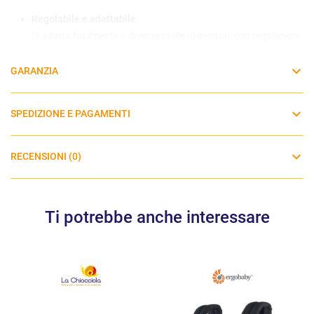
Regolabile e adattabile
Si adatta facilmente a diverse taglie di genitori, con regolazioni
semplici per garantire comfort e sicurezza.
GARANZIA
Design pratico e sicuro
Dotato di fibbie robuste e imbottiture per una vestibilità stabile
SPEDIZIONE E PAGAMENTI
e confortevole durante l’uso prolungato.
Facile da indossare e da togliere
RECENSIONI (0)
Permette di portare il bambino con semplicità, anche per chi
non ha esperienza con i marsupi.
Ti potrebbe anche interessare