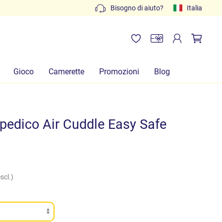
Preventivi gratuiti: scrivi a
Bisogno di aiuto?
info@lachiocciolababy.it
Italia
Gioco
Camerette
Promozioni
Blog
pedico Air Cuddle Easy Safe
scl.)