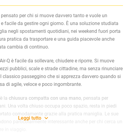
 pensato per chi si muove davvero tanto e vuole un
e facile da gestire ogni giorno. È una soluzione studiata
ia negli spostamenti quotidiani, nei weekend fuori porta
tura pratica da trasportare e una guida piacevole anche
nata cambia di continuo.
 Air-Q è facile da sollevare, chiudere e riporre. Si muove
ezzi pubblici, scale e strade cittadine, ma senza rinunciare
il classico passeggino che si apprezza davvero quando si
sa di agile, veloce e poco ingombrante.
 è la
chiusura compatta con una mano
, pensata per
iani. Una volta chiuso occupa poco spazio, resta in piedi
ortato comodamente grazie alla pratica maniglia. Le sue
Leggi tutto
dono particolarmente interessante anche per chi cerca un
e in viaggio.