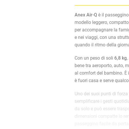
Anex Air-Q
è il passeggino
modello leggero, compatto 
per accompagnare la famigl
e nei viaggi, con una strut
quando il ritmo della gior
Con un peso di soli
6,8 kg
,
bene tra aeroporto, auto, m
al comfort del bambino. È 
è fuori casa e serve qualco
Uno dei suoi punti di forza
semplificare i gesti quotid
da solo e può essere trasp
dimensioni compatte lo ren
passeggino facile da portar