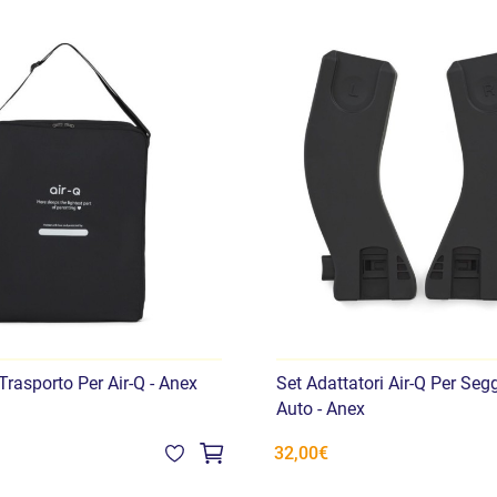
Anche la praticità è stata 
facilmente con una sola m
cinture a 5 punti
e il
cestin
per la giornata, senza dove
Air-Q è inoltre un sistema 
Air-Q
, con gli
adattatori pe
parapioggia
e
zanzariere
.
una soluzione particolare 
unico telaio capace di adat
Per chi cerca un passeggin
Anex Air-Q
è una proposta 
rasporto Per Air-Q - Anex
Set Adattatori Air-Q Per Seg
chiuso e capace di accompag
Auto - Anex
non solo sulla carta.
32,00€
Utilizzo
Da