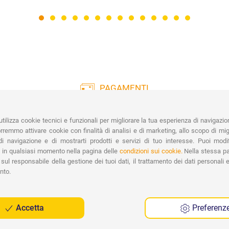
Peso passeggino con
6,
seduta
Peso telaio
4,
Peso seduta
2,
Dimensioni aperto
92
Dimensioni chiuso
19
PAGAMENTI
Dimensioni interne
25
Vasta gamma di pagamenti:
Co
seduta
Carte di Credito, Bonifico, PayPal e
tilizza cookie tecnici e funzionali per migliorare la tua esperienza di navigazio
Chiusura
Co
Contrassegno.
Ri
remmo attivare cookie con finalità di analisi e di marketing, allo scopo di migl
Spe
Ruote
ai
i navigazione e di mostrarti prodotti e servizi di tuo interesse. Puoi modi
 in qualsiasi momento nella pagina delle
condizioni sui cookie.
Nella stessa pa
Sospensioni
Su
sul responsabile della gestione dei tuoi dati, il trattamento dei dati personali e 
Seduta
Re
nto.
Poggiapiedi
Re
Capottina
Am
Accetta
Preferenz
Sicurezza
Fi