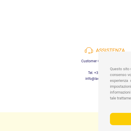
ASSISTENZA
Customer Care a disposizione
Questo sito u
Tel. +39 3452280233
consenso vor
info@lachiocciolababy.it
esperienza d
impostazioni
informazioni 
tale trattame