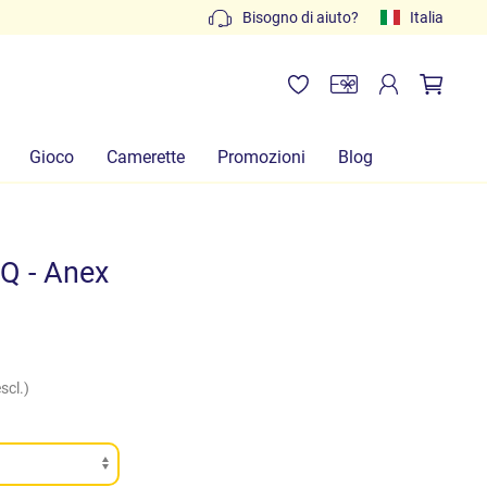
Preventivi gratuiti: scrivi a
Bisogno di aiuto?
info@lachiocciolababy.it
Italia
Gioco
Camerette
Promozioni
Blog
Q - Anex
scl.)