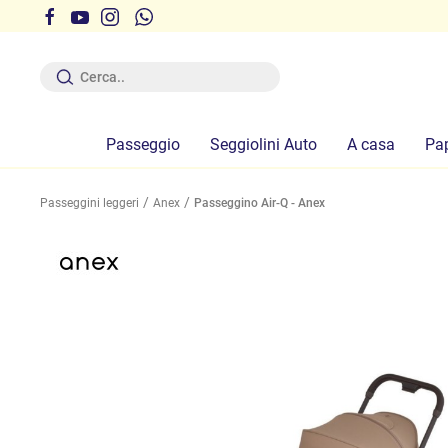
r ferie dal 12 al 19 Agosto compresi
Passeggio
Seggiolini Auto
A casa
Pa
Passeggini leggeri
Anex
Passeggino Air-Q - Anex