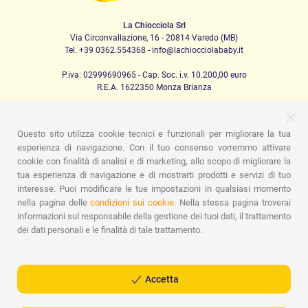
La Chiocciola Srl
Via Circonvallazione, 16 - 20814 Varedo (MB)
Tel. +39 0362.554368 - info@lachiocciolababy.it
P.iva: 02999690965 - Cap. Soc. i.v. 10.200,00 euro
R.E.A. 1622350 Monza Brianza
Questo sito utilizza cookie tecnici e funzionali per migliorare la tua
PRODOTTI
esperienza di navigazione. Con il tuo consenso vorremmo attivare
cookie con finalità di analisi e di marketing, allo scopo di migliorare la
Passeggio
Seggiolini Auto
A casa
Pappa
Nanna
Igiene
Mamma e bebè
Abbigliamento
Gioco
Gift card
tua esperienza di navigazione e di mostrarti prodotti e servizi di tuo
Kit baby set
Idee regalo
Camerette
Promozioni
interesse. Puoi modificare le tue impostazioni in qualsiasi momento
Promozioni
Marchi
nella pagina delle
condizioni sui cookie.
Nella stessa pagina troverai
informazioni sul responsabile della gestione dei tuoi dati, il trattamento
ASSISTENZA
dei dati personali e le finalità di tale trattamento.
Chi siamo
Contatti
Lista nascita
Blog
Assistenza
Spedizioni
Pagamenti
Faq
Guida all'Acquisto
Condizioni di Vendita
Gestione dei resi
Privacy Policy
Accetta
Cookie Policy