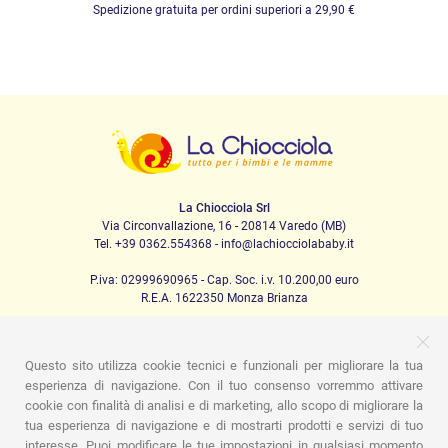
Spedizione gratuita per ordini superiori a 29,90 €
La Chiocciola Srl
Via Circonvallazione, 16 - 20814 Varedo (MB)
Tel. +39 0362.554368 - info@lachiocciolababy.it
P.iva: 02999690965 - Cap. Soc. i.v. 10.200,00 euro
R.E.A. 1622350 Monza Brianza
Questo sito utilizza cookie tecnici e funzionali per migliorare la tua
PRODOTTI
esperienza di navigazione. Con il tuo consenso vorremmo attivare
cookie con finalità di analisi e di marketing, allo scopo di migliorare la
Passeggio
Seggiolini Auto
A casa
Pappa
Nanna
tua esperienza di navigazione e di mostrarti prodotti e servizi di tuo
Igiene
Mamma e bebè
Abbigliamento
Gioco
Gift card
Kit baby set
Idee regalo
Camerette
Promozioni
interesse. Puoi modificare le tue impostazioni in qualsiasi momento