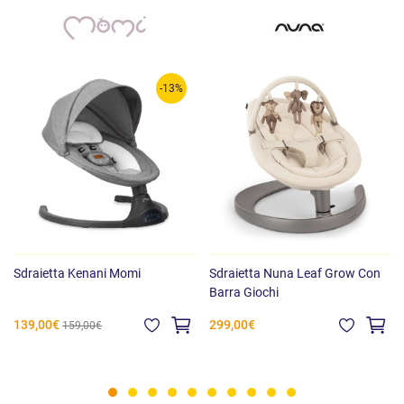
Tessuto antiscivolo: 92% poliestere, 8% PVC
Istruzioni di lavaggio
:
Parte superiore con imbracatura rimovibile lavabile in lavatrice
-13%
a 30°
Parti esterne: lavaggio occasionale in lavatrice a 30°
Ricarica di microsfere venduta separatamente
Sdraietta Kenani Momi
Sdraietta Nuna Leaf Grow Con
Barra Giochi
139,00€
299,00€
159,00€