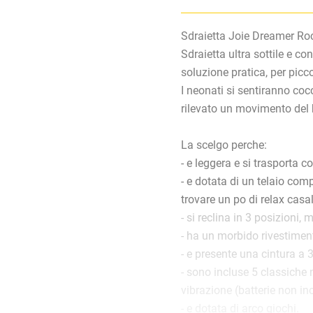
Sdraietta Joie Dreamer Ro
Sdraietta ultra sottile e c
soluzione pratica, per picco
I neonati si sentiranno coc
rilevato un movimento del 
La scelgo perche:
- e leggera e si trasporta co
- e dotata di un telaio com
trovare un po di relax casa
- si reclina in 3 posizioni,
- ha un morbido rivestiment
- e presente una cintura a 
- sono incluse 5 classiche 
vibrazione (batterie non inc
- e dotata di arco giochi.