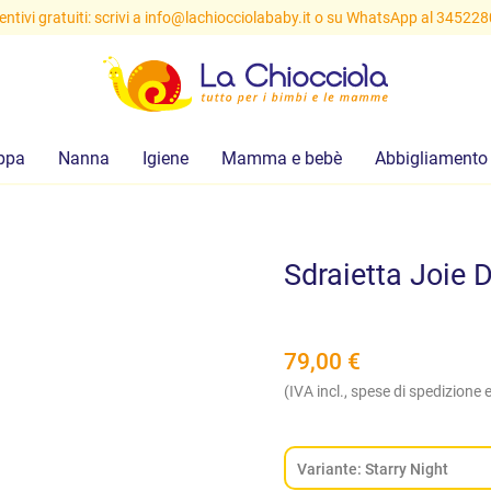
ntivi gratuiti: scrivi a
info@lachiocciolababy.it
o su WhatsApp al 34522
ppa
Nanna
Igiene
Mamma e bebè
Abbigliamento
Sdraietta Joie 
79,00
€
(IVA incl., spese di spedizione e