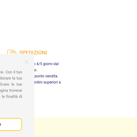
SPEDIZIONI
nsegna in Italia entro 4/5 giorni dal
pagamento.
ne. Con il tuo
tiro gratuito presso il punto vendita.
iorare la tua
dizione gratuita per ordini superiori a
ficare le tue
29,90 €
gina troverai
le finalità di
e