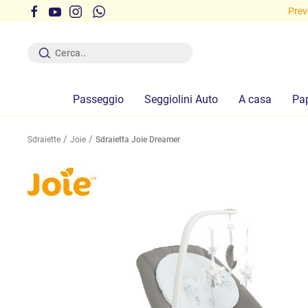
i gratuite sopra i 29,90 euro!
Preve
Passeggio
Seggiolini Auto
A casa
Pa
Sdraiette
Joie
Sdraietta Joie Dreamer