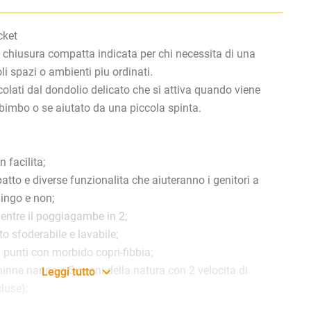
cket
on chiusura compatta indicata per chi necessita di una
li spazi o ambienti piu ordinati.
colati dal dondolio delicato che si attiva quando viene
bimbo o se aiutato da una piccola spinta.
n facilita;
patto e diverse funzionalita che aiuteranno i genitori a
lingo e non;
 mentre il poggiagambe in 2;
o sfoderabile e lavabile;
3 punti con morbido copri-fibbia;
ninne nanne e 5 suoni della natura con 2 velocita di
Leggi tutto
luse);