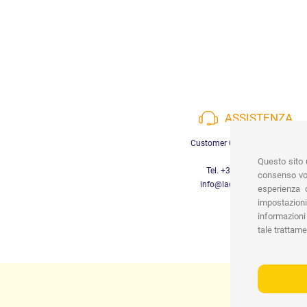
ASSISTENZA
Customer Care a disposizione
Questo sito u
Tel. +39 3452280233
consenso vor
info@lachiocciolababy.it
esperienza d
impostazioni
informazioni 
tale trattame