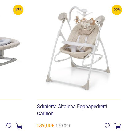
-17%
-22%
Sdraietta Altalena Foppapedretti
A
Carillon
139,00€
1
179,00€