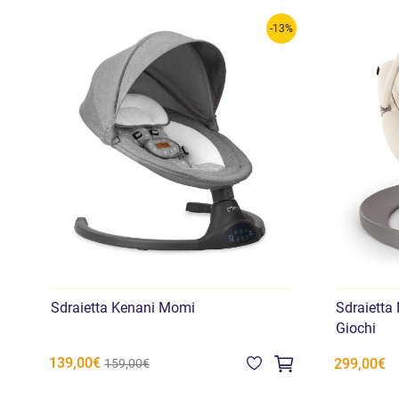
-13%
Sdraietta Kenani Momi
Sdraietta
Giochi
139,00€
299,00€
159,00€