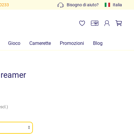
80233
Bisogno di aiuto?
Italia
Gioco
Camerette
Promozioni
Blog
Dreamer
scl.)