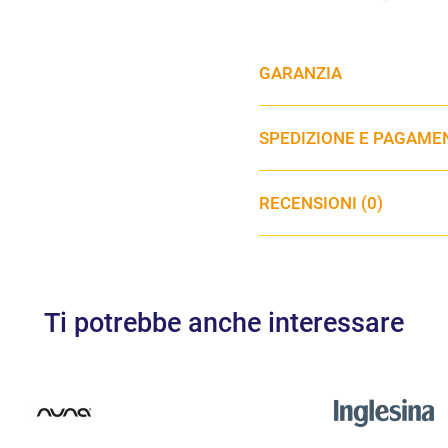
Dimensioni prodotto: l 46
GARANZIA
Peso: 3.8 kg
Utilizzo: dalla nascita fino
SPEDIZIONE E PAGAME
RECENSIONI (0)
Ti potrebbe anche interessare