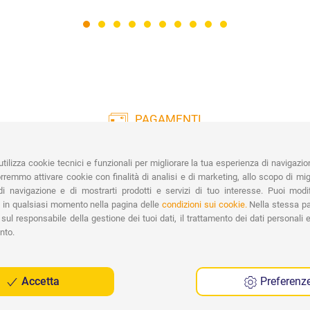
PAGAMENTI
Vasta gamma di pagamenti:
Co
Carte di Credito, Bonifico, PayPal e
tilizza cookie tecnici e funzionali per migliorare la tua esperienza di navigazio
Contrassegno.
Ri
remmo attivare cookie con finalità di analisi e di marketing, allo scopo di migl
Spe
i navigazione e di mostrarti prodotti e servizi di tuo interesse. Puoi modi
 in qualsiasi momento nella pagina delle
condizioni sui cookie.
Nella stessa pa
sul responsabile della gestione dei tuoi dati, il trattamento dei dati personali e 
nto.
Accetta
Preferenz