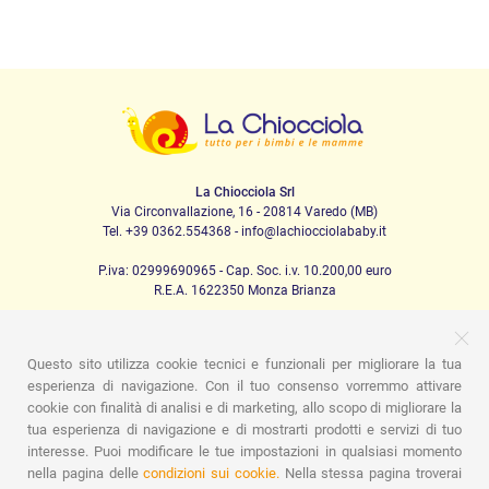
La Chiocciola Srl
Via Circonvallazione, 16 - 20814 Varedo (MB)
Tel. +39 0362.554368 - info@lachiocciolababy.it
P.iva: 02999690965 - Cap. Soc. i.v. 10.200,00 euro
R.E.A. 1622350 Monza Brianza
Questo sito utilizza cookie tecnici e funzionali per migliorare la tua
PRODOTTI
esperienza di navigazione. Con il tuo consenso vorremmo attivare
cookie con finalità di analisi e di marketing, allo scopo di migliorare la
Passeggio
Seggiolini Auto
A casa
Pappa
Nanna
tua esperienza di navigazione e di mostrarti prodotti e servizi di tuo
Igiene
Mamma e bebè
Abbigliamento
Gioco
Gift card
Kit baby set
Idee regalo
Camerette
Promozioni
interesse. Puoi modificare le tue impostazioni in qualsiasi momento
Promozioni
Marchi
nella pagina delle
condizioni sui cookie.
Nella stessa pagina troverai