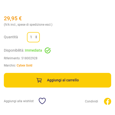
29,95
€
(IVA incl., spese di spedizione escl.)
Quantità
Disponibilità:
Immediata
Riferimento:
518002928
Marchio:
Cybex Gold
Aggiungi al carrello
Aggiungi alla wishlist
Condividi