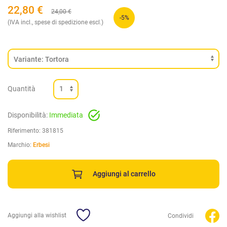
22,80
€
24,00
€
-5%
(IVA incl., spese di spedizione escl.)
Quantità
Disponibilità:
Immediata
Riferimento:
381815
Marchio:
Erbesi
Aggiungi al carrello
Aggiungi alla wishlist
Condividi