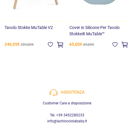
Tavolo Stokke MuTable V2
Cover in Silicone Per Tavolo
Stokke® MuTable™
246,05€
65,00€
259,00€
69,00€
ASSISTENZA
Customer Care a disposizione
Tel. +39 3452280233
info@lachiocciolababy.it