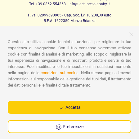
Tel. +39 0362.554368 - info@lachiocciolababy.it
P.iva: 02999690965 - Cap. Soc. i.v. 10.200,00 euro
R.E.A. 1622350 Monza Brianza
Questo sito utilizza cookie tecnici e funzionali per migliorare la tua
PRODOTTI
esperienza di navigazione. Con il tuo consenso vorremmo attivare
cookie con finalità di analisi e di marketing, allo scopo di migliorare la
Passeggio
Seggiolini Auto
A casa
Pappa
Nanna
Igiene
Mamma e bebè
Abbigliamento
Gioco
Gift card
tua esperienza di navigazione e di mostrarti prodotti e servizi di tuo
Kit baby set
Idee regalo
Camerette
Promozioni
interesse. Puoi modificare le tue impostazioni in qualsiasi momento
Promozioni
Marchi
nella pagina delle
condizioni sui cookie.
Nella stessa pagina troverai
informazioni sul responsabile della gestione dei tuoi dati, il trattamento
ASSISTENZA
dei dati personali e le finalità di tale trattamento.
Chi siamo
Contatti
Lista nascita
Blog
Assistenza
Spedizioni
Pagamenti
Faq
Guida all'Acquisto
Condizioni di Vendita
Gestione dei resi
Privacy Policy
Accetta
Cookie Policy
Preferenze