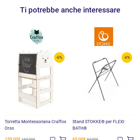
Ti potrebbe anche interessare
-6%
-6%
Torretta Montessoriana Craffox
Stand STOKKE® per FLEXI
Orso
BATH®
159,00€
65,00€
169,00€
69,00€