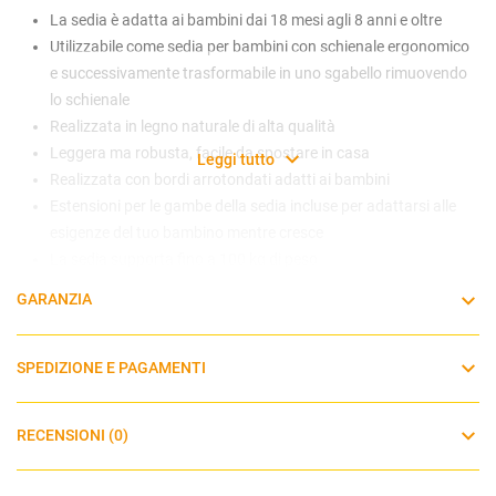
La sedia è adatta ai bambini dai 18 mesi agli 8 anni e oltre
Utilizzabile come sedia per bambini con schienale ergonomico
e successivamente trasformabile in uno sgabello rimuovendo
lo schienale
Realizzata in legno naturale di alta qualità
Leggera ma robusta, facile da spostare in casa
Leggi tutto
Realizzata con bordi arrotondati adatti ai bambini
Estensioni per le gambe della sedia incluse per adattarsi alle
esigenze del tuo bambino mentre cresce
La sedia supporta fino a 100 kg di peso
GARANZIA
SPEDIZIONE E PAGAMENTI
RECENSIONI (0)