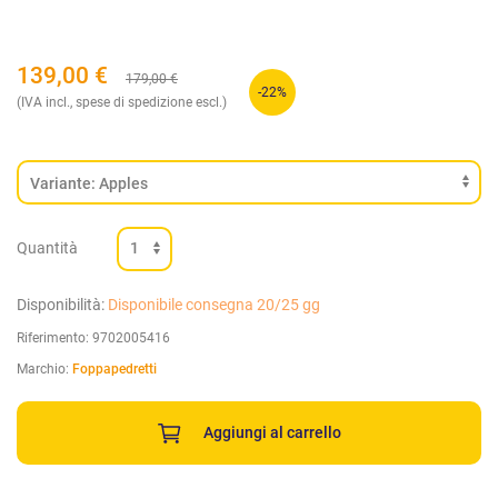
139,00
€
179,00
€
-22%
(IVA incl., spese di spedizione escl.)
Quantità
Disponibilità:
Disponibile consegna 20/25 gg
Riferimento:
9702005416
Marchio:
Foppapedretti
Aggiungi al carrello