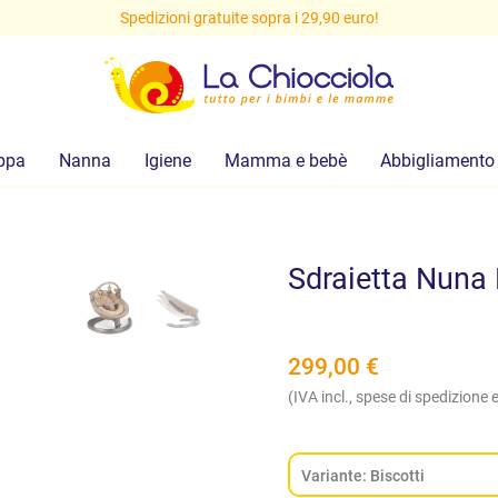
Preventivi gratuiti: scrivi a
info@lachiocciolababy.it
o su WhatsApp
ppa
Nanna
Igiene
Mamma e bebè
Abbigliamento
Sdraietta Nuna
299,00
€
(IVA incl., spese di spedizione e