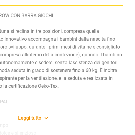
ROW CON BARRA GIOCHI
una si reclina in tre posizioni, compresa quella
to innovativo accompagna i bambini dalla nascita fino
 loro sviluppo: durante i primi mesi di vita ne e consigliato
 (compresa allinterno della confezione), quando il bambino
 autonomamente e sedersi senza lassistenza dei genitori
da seduta in grado di sostenere fino a 60 kg. È inoltre
pirante per la ventilazione, e la seduta e realizzata in
 la certificazione Oeko-Tex.
PALI
Leggi tutto
empo
dolce e silenzioso