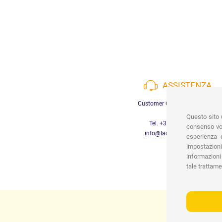
ASSISTENZA
Customer Care a disposizione
Questo sito u
Tel. +39 3452280233
consenso vor
info@lachiocciolababy.it
esperienza d
impostazioni
informazioni 
tale trattame