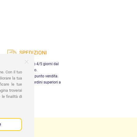
SPEDIZIONI
nsegna in Italia entro 4/5 giorni dal
pagamento.
ne. Con il tuo
tiro gratuito presso il punto vendita.
iorare la tua
dizione gratuita per ordini superiori a
ficare le tue
29,90 €
gina troverai
le finalità di
e