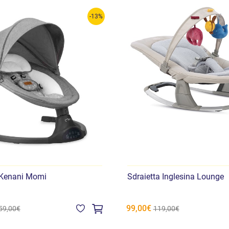
Grow funziona autonomamen
-13%
 Kenani Momi
Sdraietta Inglesina Lounge
99,00€
59,00€
119,00€