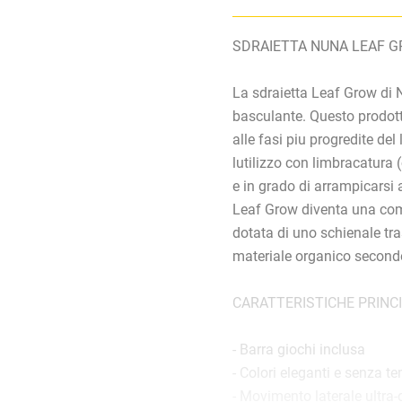
SDRAIETTA NUNA LEAF G
La sdraietta Leaf Grow di N
basculante. Questo prodot
alle fasi piu progredite del
lutilizzo con limbracatura
e in grado di arrampicarsi
Leaf Grow diventa una como
dotata di uno schienale tras
materiale organico secondo
CARATTERISTICHE PRINCI
- Barra giochi inclusa
- Colori eleganti e senza t
- Movimento laterale ultra-