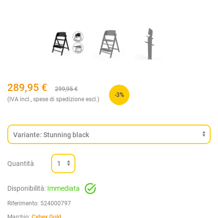
289,95
€
299,95
€
-3%
(IVA incl., spese di spedizione escl.)
Quantità
Disponibilità:
Immediata
Riferimento:
524000797
Marchio:
Cybex Gold